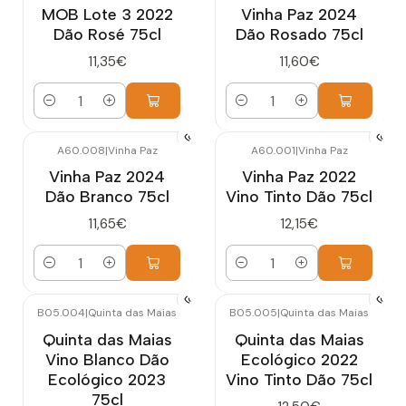
MOB Lote 3 2022
Vinha Paz 2024
Dão Rosé 75cl
Dão Rosado 75cl
11,35€
11,60€
Cantidad
Cantidad
A60.008
|
Vinha Paz
A60.001
|
Vinha Paz
Vinha Paz 2024
Vinha Paz 2022
Dão Branco 75cl
Vino Tinto Dão 75cl
11,65€
12,15€
Cantidad
Cantidad
B05.004
|
Quinta das Maias
B05.005
|
Quinta das Maias
Quinta das Maias
Quinta das Maias
Vino Blanco Dão
Ecológico 2022
Ecológico 2023
Vino Tinto Dão 75cl
75cl