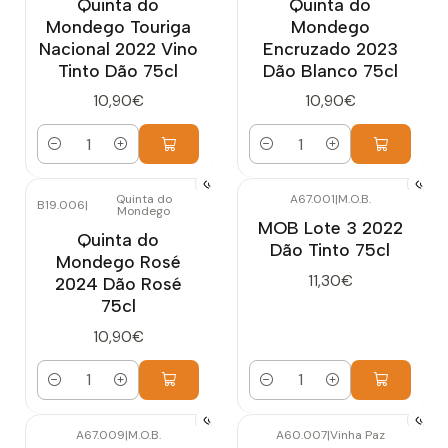
Quinta do
Quinta do
Mondego Touriga
Mondego
Nacional 2022 Vino
Encruzado 2023
Tinto Dão 75cl
Dão Blanco 75cl
10,90€
10,90€
Cantidad
Cantidad
Quinta do
A67.001
|
M.O.B.
B19.006
|
Mondego
MOB Lote 3 2022
Quinta do
Dão Tinto 75cl
Mondego Rosé
11,30€
2024 Dão Rosé
75cl
10,90€
Cantidad
Cantidad
A67.009
|
M.O.B.
A60.007
|
Vinha Paz