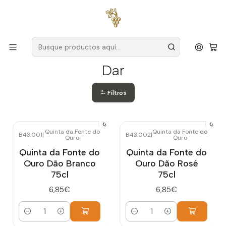
Envío gratuito
para pedidos superiores a
59 € (Portugal
continental)
Inicio
Productores
Dar
Dar
Filtros
Quinta da Fonte do
Quinta da Fonte do
B43.001
|
B43.002
|
Ouro
Ouro
Quinta da Fonte do
Quinta da Fonte do
Ouro Dão Branco
Ouro Dão Rosé
75cl
75cl
6,85€
6,85€
Cantidad
Cantidad