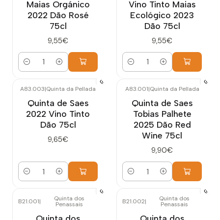
Maias Orgánico
Vino Tinto Maias
2022 Dão Rosé
Ecológico 2023
75cl
Dão 75cl
9,55€
9,55€
Cantidad
Cantidad
A83.003
|
Quinta da Pellada
A83.001
|
Quinta da Pellada
Quinta de Saes
Quinta de Saes
2022 Vino Tinto
Tobias Palhete
Dão 75cl
2025 Dão Red
Wine 75cl
9,65€
9,90€
Cantidad
Cantidad
Quinta dos
Quinta dos
B21.001
|
B21.002
|
Penassais
Penassais
Agotado
Quinta dos
Quinta dos