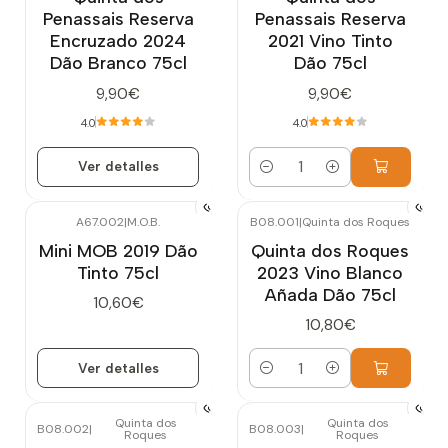
Penassais Reserva
Penassais Reserva
Encruzado 2024
2021 Vino Tinto
Dão Branco 75cl
Dão 75cl
9,90€
9,90€
4.0
4.0
Ver detalles
Cantidad
A67.002
|
M.O.B.
B08.001
|
Quinta dos Roques
Agotado
Mini MOB 2019 Dão
Quinta dos Roques
Tinto 75cl
2023 Vino Blanco
Añada Dão 75cl
10,60€
10,80€
Ver detalles
Cantidad
Quinta dos
Quinta dos
B08.002
|
B08.003
|
Roques
Roques