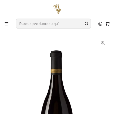
Envío gratuito
para pedidos superiores a
59 € (Portugal
continental)
Inicio
Productores
Dar
Granja Fonte do Ouro
Quinta da Fonte do Ouro Dão Red Wine 75cl