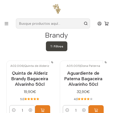
Envío gratuito
para pedidos superiores a
59 € (Portugal
continental)
Inicio
Destilados
Brandy
Brandy
Filtros
A02.006
|
Quinta de Alderiz
A05.005
|
Dona Paterna
Quinta de Alderiz
Aguardiente de
Brandy Bagaceira
Paterna Bagaceira
Alvarinho 50cl
Alvarinho 50cl
19,90€
32,90€
5.0
4.0