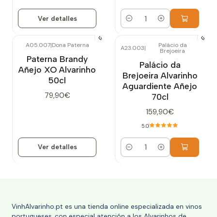
Ver detalles
Cantidad
A05.007
|
Dona Paterna
Palácio da
A23.003
|
Brejoeira
Agotado
Paterna Brandy
Palácio da
Añejo XO Alvarinho
Brejoeira Alvarinho
50cl
Aguardiente Añejo
79,90€
70cl
159,90€
5.0
Ver detalles
Cantidad
VinhAlvarinho.pt es una tienda online especializada en vinos
portugueses, con especial atención a los Alvarinhos de