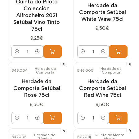
Quinta do Piloto
Herdade da
Colección
Comporta Setúbal
Alfrocheiro 2021
White Wine 75cl
Setúbal Vino Tinto
9,50€
75cl
9,25€
Cantidad
Cantidad
Herdade da
Herdade da
B46.004
|
B46.005
|
Comporta
Comporta
Herdade da
Herdade da
Comporta Setúbal
Comporta Setúbal
Rosé 75cl
Red Wine 75cl
9,50€
9,50€
Cantidad
Cantidad
Herdade de
Quinta do Monte
B47.005
|
B07.011
|
Gâmbia
Alegre