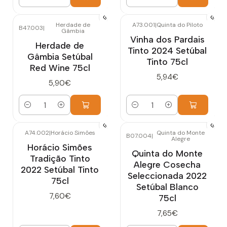
Cantidad
Cantidad
Herdade de
A73.001
|
Quinta do Piloto
B47.003
|
Gâmbia
Vinha dos Pardais
Herdade de
Tinto 2024 Setúbal
Gâmbia Setúbal
Tinto 75cl
Red Wine 75cl
5,94€
5,90€
Cantidad
Cantidad
A74.002
|
Horácio Simões
Quinta do Monte
B07.004
|
Alegre
Horácio Simões
Quinta do Monte
Tradição Tinto
Alegre Cosecha
2022 Setúbal Tinto
Seleccionada 2022
75cl
Setúbal Blanco
7,60€
75cl
7,65€