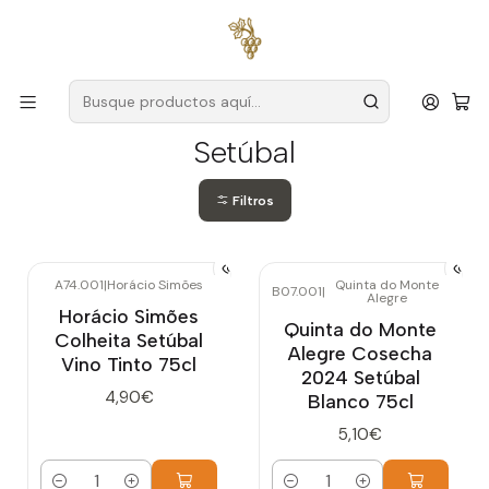
Envío gratuito
para pedidos superiores a
59 € (Portugal
continental)
Inicio
Productores
Setúbal
Setúbal
Filtros
A74.001
|
Horácio Simões
Quinta do Monte
B07.001
|
Alegre
Horácio Simões
Quinta do Monte
Colheita Setúbal
Alegre Cosecha
Vino Tinto 75cl
2024 Setúbal
4,90€
Blanco 75cl
5,10€