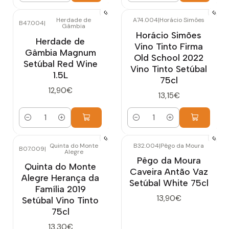
Herdade de
A74.004
|
Horácio Simões
B47.004
|
Gâmbia
Horácio Simões
Herdade de
Vino Tinto Firma
Gâmbia Magnum
Old School 2022
Setúbal Red Wine
Vino Tinto Setúbal
1.5L
75cl
12,90€
13,15€
Cantidad
Cantidad
Quinta do Monte
B32.004
|
Pêgo da Moura
B07.009
|
Alegre
Pêgo da Moura
Quinta do Monte
Caveira Antão Vaz
Alegre Herança da
Setúbal White 75cl
Família 2019
13,90€
Setúbal Vino Tinto
75cl
13,30€