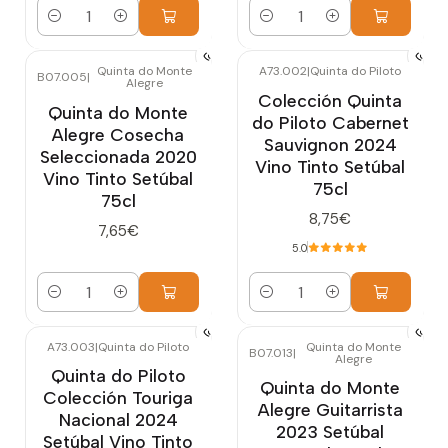
Cantidad
Cantidad
Quinta do Monte
A73.002
|
Quinta do Piloto
B07.005
|
Alegre
Colección Quinta
Quinta do Monte
do Piloto Cabernet
Alegre Cosecha
Sauvignon 2024
Seleccionada 2020
Vino Tinto Setúbal
Vino Tinto Setúbal
75cl
75cl
8,75€
7,65€
5.0
Cantidad
Cantidad
A73.003
|
Quinta do Piloto
Quinta do Monte
B07.013
|
Alegre
Quinta do Piloto
Quinta do Monte
Colección Touriga
Alegre Guitarrista
Nacional 2024
2023 Setúbal
Setúbal Vino Tinto