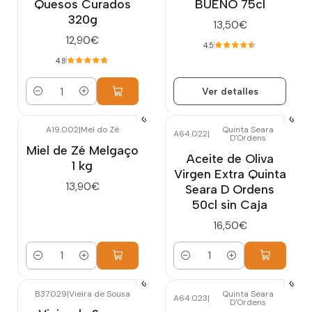
Quesos Curados
BUENO 75cl
320g
13,50€
12,90€
4.5
4.8
Ver detalles
Cantidad
A19.002
|
Mel do Zé
Quinta Seara
A64.022
|
D'Ordens
Miel de Zé Melgaço
Aceite de Oliva
1 kg
Virgen Extra Quinta
13,90€
Seara D Ordens
50cl sin Caja
16,50€
Cantidad
Cantidad
B37.029
|
Vieira de Sousa
Quinta Seara
A64.023
|
D'Ordens