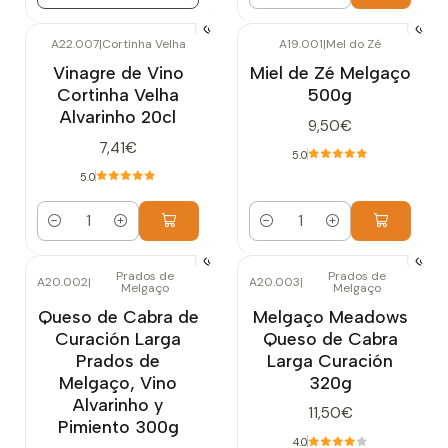
Cantidad
A22.007
|
Cortinha Velha
A19.001
|
Mel do Zé
Vinagre de Vino
Miel de Zé Melgaço
Cortinha Velha
500g
Alvarinho 20cl
9,50€
7,41€
5.0
5.0
Cantidad
Cantidad
Prados de
Prados de
A20.002
|
A20.003
|
Melgaço
Melgaço
Agotado
Queso de Cabra de
Melgaço Meadows
Curación Larga
Queso de Cabra
Prados de
Larga Curación
Melgaço, Vino
320g
Alvarinho y
11,50€
Pimiento 300g
4.0