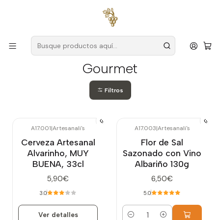
Envío gratuito
para pedidos superiores a
59 € (Portugal
continental)
Inicio
Gourmet
Gourmet
Filtros
A17.001
|
Artesanali's
A17.003
|
Artesanali's
Agotado
Cerveza Artesanal
Flor de Sal
Alvarinho, MUY
Sazonado con Vino
BUENA, 33cl
Albariño 130g
5,90€
6,50€
3.0
5.0
Ver detalles