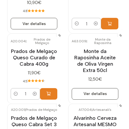
10,90€
4.8
Ver detalles
Cantidad
Prados de
Monte da
A20.004
|
A63.009
|
Melgaço
Raposinha
Agotado
Prados de Melgaço
Monte da
Queso Curado de
Raposinha Aceite
Cabra 400g
de Oliva Virgen
Extra 50cl
11,90€
12,50€
4.5
Ver detalles
Cantidad
A20.001
|
Prados de Melgaço
A17.004
|
Artesanali's
Agotado
Prados de Melgaço
Alvarinho Cerveza
Queso Cabra Set 3
Artesanal MESMO