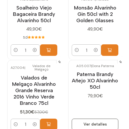
Soalheiro Viejo
Monsão Alvarinho
Bagaceira Brandy
Gin 50cl with 2
Alvarinho 50cl
Golden Glasses
49,90€
49,90€
5.0
Cantidad
Cantidad
Valados de
A05.007
|
Dona Paterna
A27.004
|
Melgaço
-10%
OFF
Agotado
Paterna Brandy
Valados de
Añejo XO Alvarinho
Melgaço Alvarinho
50cl
Grande Reserva
79,90€
2016 Vinho Verde
Branco 75cl
51,30€
57,00€
Ver detalles
Cantidad