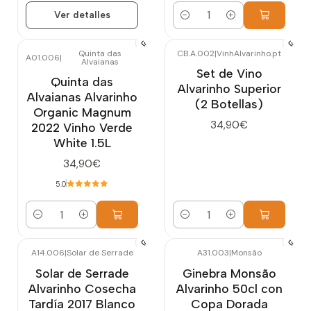
Ver detalles
Cantidad
Quinta das
CB.A.002
|
VinhAlvarinho.pt
A01.006
|
Alvaianas
Set de Vino
Quinta das
Alvarinho Superior
Alvaianas Alvarinho
(2 Botellas)
Organic Magnum
34,90€
2022 Vinho Verde
White 1.5L
34,90€
5.0
Cantidad
Cantidad
A14.006
|
Solar de Serrade
A31.003
|
Monsão
Agotado
Solar de Serrade
Ginebra Monsão
Alvarinho Cosecha
Alvarinho 50cl con
Tardía 2017 Blanco
Copa Dorada