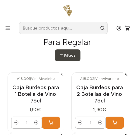
Envío gratuito
para pedidos superiores a
59 € (Portugal
continental)
Inicio
Para Regalar
Para Regalar
Filtros
A18.001
|
VinhAlvarinho
A18.002
|
VinhAlvarinho
Caja Burdeos para
Caja Burdeos para
1 Botella de Vino
2 Botellas de Vino
75cl
75cl
1,90€
2,90€
Cantidad
Cantidad