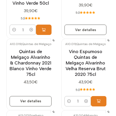
Vinho Verde 50cl
39,90€
39,90€
5.0
5.0
Ver detalles
Cantidad
A10.019
|
Quintas de Melgaço
A10.011
|
Quintas de Melgaço
Agotado
Quintas de
Vino Espumoso
Melgaço Alvarinho
Quintas de
& Chardonnay 2021
Melgaço Alvarinho
Blanco Vinho Verde
Velha Reserva Brut
75cl
2020 75cl
43,50€
43,90€
5.0
Ver detalles
Cantidad
A13.012
|
Soalheiro
A31.004
|
Monsão