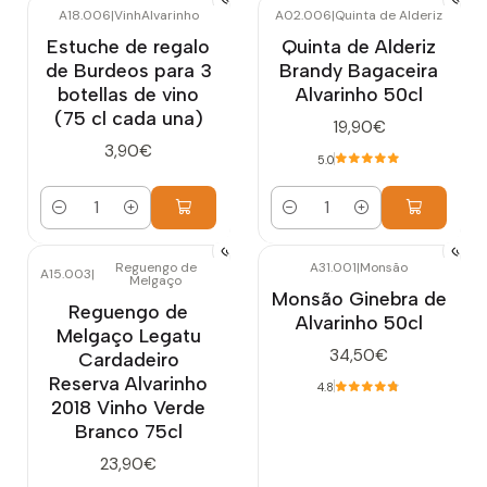
A18.006
|
VinhAlvarinho
A02.006
|
Quinta de Alderiz
Estuche de regalo
Quinta de Alderiz
de Burdeos para 3
Brandy Bagaceira
botellas de vino
Alvarinho 50cl
(75 cl cada una)
19,90€
3,90€
5.0
Cantidad
Cantidad
Reguengo de
A31.001
|
Monsão
A15.003
|
Melgaço
Agotado
Monsão Ginebra de
Reguengo de
Alvarinho 50cl
Melgaço Legatu
34,50€
Cardadeiro
Reserva Alvarinho
4.8
2018 Vinho Verde
Branco 75cl
23,90€