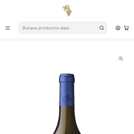
Envío gratuito
para pedidos superiores a
59 € (Portugal
continental)
Inicio
Productores
Vino Verde (Monção & Melgaço)
Granjas Melgaço
Quintas de Melgaço Alvarinho & Chardonnay 2021 Blanco
Vinho Verde 75cl