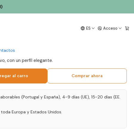
co 1.5L
l)
 Melgaço QM Alvarinho
ES
Acceso
 Verde Blanco 1.5L
ntactos
vo, con un perfil elegante.
regar al carro
Comprar ahora
laborables (Portugal y España), 4-9 días (UE), 15-20 días (EE.
a toda Europa y Estados Unidos.