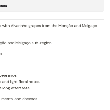
ones
y with Alvarinho grapes from the Monção and Melgaço
ção and Melgaço sub-region
o
appearance.
 and light floral notes.
a long aftertaste.
te meats, and cheeses