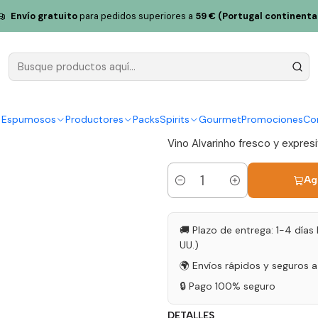
 Melgaço
Quintas de Melgaço QM Alvarinho 2023 Vinho Verde Blan
Envío gratuito
para pedidos superiores a
59 € (Portugal continenta
Quintas de
2023 Vinho
|
y Espumosos
Productores
Packs
Spirits
Gourmet
Promociones
Co
Vino Alvarinho fresco y expresi
Ag
Cantidad
🚚 Plazo de entrega: 1-4 días 
UU.)
🌍 Envíos rápidos y seguros 
🔒 Pago 100% seguro
DETALLES