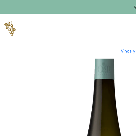
Inicio
Productores
Vino Verde (Monção & Melgaço)
Granjas
Vinos 