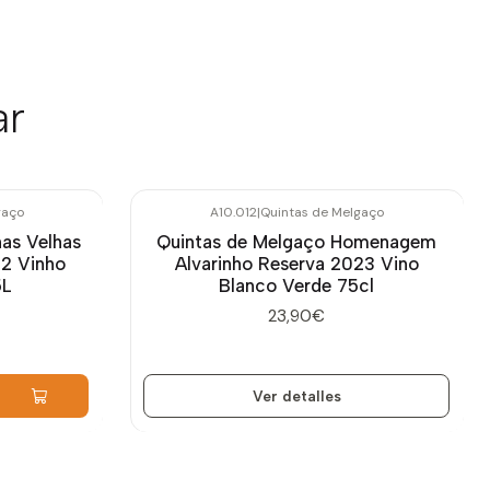
ar
gaço
A10.012
|
Quintas de Melgaço
Agotado
as Velhas
Quintas de Melgaço Homenagem
2 Vinho
Alvarinho Reserva 2023 Vino
5L
Blanco Verde 75cl
23,90€
Ver detalles