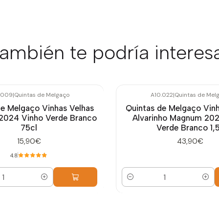
ambién te podría interes
.009
|
Quintas de Melgaço
A10.022
|
Quintas de Mel
de Melgaço Vinhas Velhas
Quintas de Melgaço Vinh
 2024 Vinho Verde Branco
Alvarinho Magnum 202
75cl
Verde Branco 1,
15,90€
43,90€
4.8
Cantidad