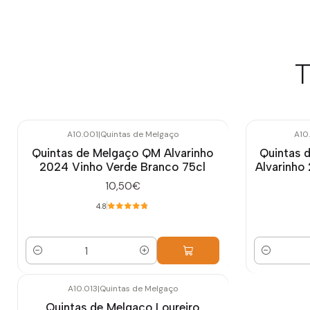
T
A10.001
|
Quintas de Melgaço
A10
Quintas de Melgaço QM Alvarinho
Quintas 
2024 Vinho Verde Branco 75cl
Alvarinho
10,50€
4.8
Cantidad
Cantidad
A10.013
|
Quintas de Melgaço
-10%
OFF
Quintas de Melgaço Loureiro