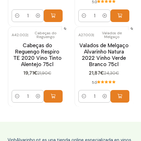
5.0
Cantidad
Cantidad
Cabeças do
Valados de
A42.002
|
A27.003
|
Reguengo
Melgaço
-10%
OFF
-10%
OFF
Cabeças do
Valados de Melgaço
Reguengo Respiro
Alvarinho Natura
TE 2020 Vino Tinto
2022 Vinho Verde
Alentejo 75cl
Branco 75cl
19,71€
21,87€
21,90€
24,30€
5.0
Cantidad
Cantidad
VinhAlvarinho.pt es una tienda online especializada en vinos