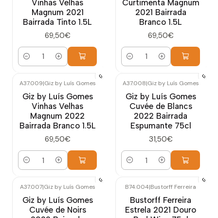
Vinhas Velhas
Curtimenta Magnum
Magnum 2021
2021 Bairrada
Bairrada Tinto 1.5L
Branco 1.5L
69,50€
69,50€
Cantidad
Cantidad
A37.009
|
Giz by Luís Gomes
A37.008
|
Giz by Luís Gomes
Nuevo
Nuevo
Giz by Luís Gomes
Giz by Luís Gomes
Vinhas Velhas
Cuvée de Blancs
Magnum 2022
2022 Bairrada
Bairrada Branco 1.5L
Espumante 75cl
69,50€
31,50€
Cantidad
Cantidad
A37.007
|
Giz by Luís Gomes
B74.004
|
Bustorff Ferreira
Nuevo
Giz by Luís Gomes
Bustorff Ferreira
Cuvée de Noirs
Estrela 2021 Douro