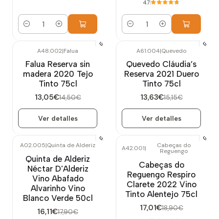
4.7
Cantidad
Cantidad
A48.002
|
Falua
A61.004
|
Quevedo
-10%
OFF
-10%
OFF
Falua Reserva sin
Quevedo Cláudia’s
Agotado
Agotado
madera 2020 Tejo
Reserva 2021 Duero
Tinto 75cl
Tinto 75cl
13,05€
13,63€
14,50€
15,15€
Ver detalles
Ver detalles
A02.005
|
Quinta de Alderiz
Cabeças do
A42.001
|
Reguengo
-10%
OFF
-10%
OFF
Quinta de Alderiz
Cabeças do
Néctar D'Alderiz
Reguengo Respiro
Vino Abafado
Clarete 2022 Vino
Alvarinho Vino
Tinto Alentejo 75cl
Blanco Verde 50cl
17,01€
18,90€
16,11€
17,90€