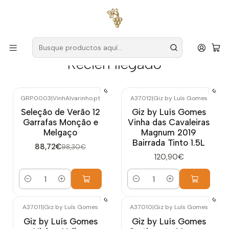
Envío gratuito
para pedidos superiores a
59 € (Portugal
continental)
Recién llegado
GRP.0003
|
VinhAlvarinho.pt
A37.012
|
Giz by Luís Gomes
-10%
OFF
Nuevo
Seleção de Verão 12
Giz by Luís Gomes
Nuevo
Garrafas Monção e
Vinha das Cavaleiras
Melgaço
Magnum 2019
Bairrada Tinto 1.5L
88,72€
98,30€
120,90€
Cantidad
Cantidad
A37.011
|
Giz by Luís Gomes
A37.010
|
Giz by Luís Gomes
Nuevo
Nuevo
Giz by Luís Gomes
Giz by Luís Gomes