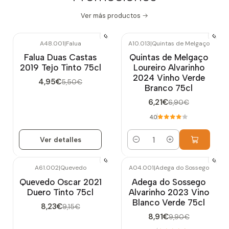
Ver más productos
A48.001
|
Falua
A10.013
|
Quintas de Melgaço
-10%
OFF
-10%
OFF
Falua Duas Castas
Quintas de Melgaço
Agotado
2019 Tejo Tinto 75cl
Loureiro Alvarinho
2024 Vinho Verde
4,95€
5,50€
Branco 75cl
6,21€
6,90€
4.0
Ver detalles
Cantidad
A61.002
|
Quevedo
A04.001
|
Adega do Sossego
-10%
OFF
-10%
OFF
Quevedo Oscar 2021
Adega do Sossego
Duero Tinto 75cl
Alvarinho 2023 Vino
Blanco Verde 75cl
8,23€
9,15€
8,91€
9,90€