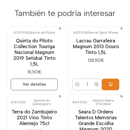
También te podría interesar
A73.004
|
Quinta do Piloto
A92.019
|
Secret Spot Wines
Agotado
Quinta do Piloto
Lacrau Garrafeira
Collection Touriga
Magnum 2013 Douro
Nacional Magnum
Tinto 1,5L
2019 Setúbal Tinto
128,50€
1,5L
19,90€
Ver detalles
Cantidad
Quinta do
Quinta Seara
A72.002
|
A64.010
|
Zambujeiro
D'Ordens
Terra do Zambujeiro
Seara D Ordens
2021 Vino Tinto
Talentvs Memórias
Alentejo 75cl
Grande Escolha
Magnum 2020