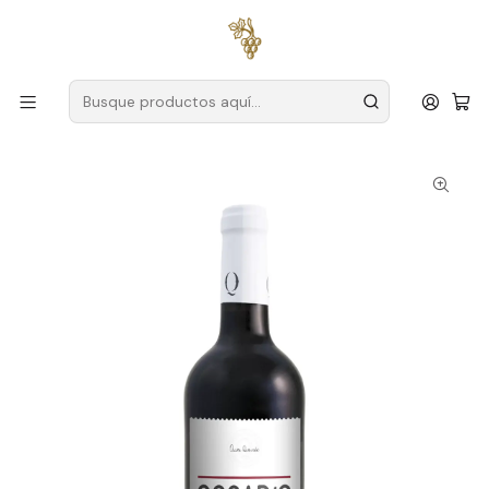
Envío gratuito
para pedidos superiores a
59 € (Portugal
continental)
Inicio
Productores
Duero
Quevedo
Quevedo Oscar 2021 Duero Tinto 75cl