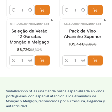
Cantidad
Cantidad
GRP.0003
|
VinhAlvarinho.pt
CNJ.0011
|
VinhAlvarinho.pt
-10%
OFF
-10%
OFF
Seleção de Verão
Pack de Vino
Nuevo
12 Garrafas
Alvarinho Superior
Monção e Melgaço
109,44€
121,60€
88,72€
98,30€
Cantidad
Cantidad
VinhAlvarinho.pt es una tienda online especializada en vinos
portugueses, con especial atención a los Alvarinhos de
Monção y Melgaço, reconocidos por su frescura, elegancia y
autenticidad.