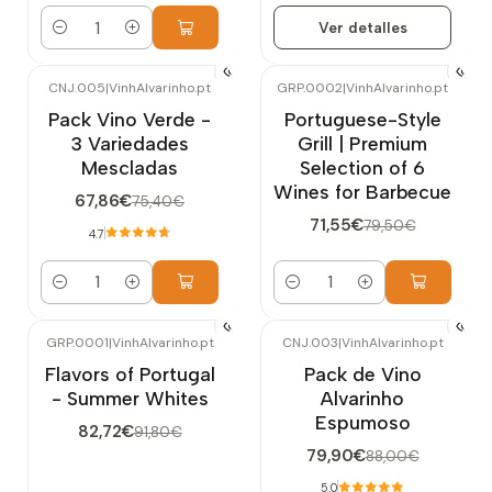
Ver detalles
Cantidad
CNJ.005
|
VinhAlvarinho.pt
GRP.0002
|
VinhAlvarinho.pt
-10%
OFF
-10%
OFF
Pack Vino Verde -
Portuguese-Style
3 Variedades
Grill | Premium
Mescladas
Selection of 6
Wines for Barbecue
67,86€
75,40€
71,55€
79,50€
4.7
Cantidad
Cantidad
GRP.0001
|
VinhAlvarinho.pt
CNJ.003
|
VinhAlvarinho.pt
-10%
OFF
-9%
OFF
Flavors of Portugal
Pack de Vino
- Summer Whites
Alvarinho
Espumoso
82,72€
91,80€
79,90€
88,00€
5.0