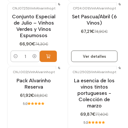
CNJ07.25
|
VinhAlvarinho.pt
CP24.001
|
VinhAlvarinho.pt
-10%
OFF
-10%
OFF
Conjunto Especial
Set Pascua/Abril (6
No disponible
de Julio – Vinhos
Vinos)
Verdes y Vinos
67,21€
74,90€
Espumosos
66,90€
74,30€
Ver detalles
Cantidad
CNJ.002
|
VinhAlvarinho.pt
CNJ.2502
|
VinhAlvarinho.pt
-10%
OFF
-10%
OFF
Pack Alvarinho
La esencia de los
No disponible
Reserva
vinos tintos
portugueses -
61,92€
68,80€
Colección de
5.0
marzo
69,87€
77,40€
5.0