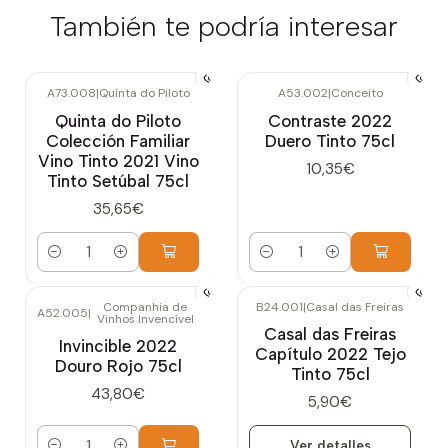
También te podría interesar
A73.008
|
Quinta do Piloto
A53.002
|
Conceito
Quinta do Piloto
Contraste 2022
Colección Familiar
Duero Tinto 75cl
Vino Tinto 2021 Vino
10,35€
Tinto Setúbal 75cl
35,65€
Cantidad
Cantidad
Companhia de
B24.001
|
Casal das Freiras
A52.005
|
Vinhos Invencível
Agotado
Casal das Freiras
Invincible 2022
Capítulo 2022 Tejo
Douro Rojo 75cl
Tinto 75cl
43,80€
5,90€
Ver detalles