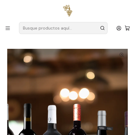
Envío gratuito
para pedidos superiores a
59 € (Portugal
continental)
Inicio
Vinos y Espumosos
Vino Tinto
La esencia de los vinos tintos portugueses - Colección de
marzo