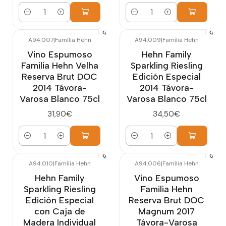
Cantidad
Cantidad
A94.007
|
Família Hehn
A94.009
|
Família Hehn
Vino Espumoso
Hehn Family
Familia Hehn Velha
Sparkling Riesling
Reserva Brut DOC
Edición Especial
2014 Távora-
2014 Távora-
Varosa Blanco 75cl
Varosa Blanco 75cl
31,90€
34,50€
Cantidad
Cantidad
A94.010
|
Família Hehn
A94.006
|
Família Hehn
Hehn Family
Vino Espumoso
Sparkling Riesling
Familia Hehn
Edición Especial
Reserva Brut DOC
con Caja de
Magnum 2017
Madera Individual
Távora-Varosa