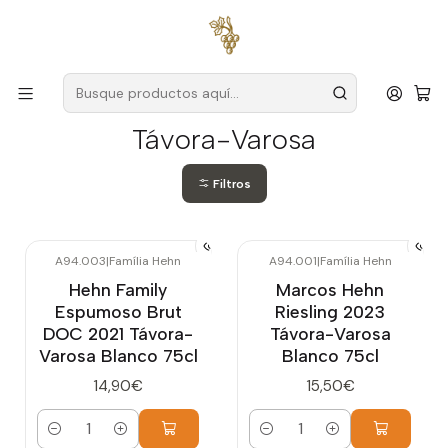
Envío gratuito
para pedidos superiores a
59 € (Portugal
continental)
Inicio
Productores
Távora-Varosa
Távora-Varosa
Filtros
A94.003
|
Família Hehn
A94.001
|
Família Hehn
Hehn Family
Marcos Hehn
Espumoso Brut
Riesling 2023
DOC 2021 Távora-
Távora-Varosa
Varosa Blanco 75cl
Blanco 75cl
14,90€
15,50€
Cantidad
Cantidad