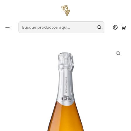
Envío gratuito
para pedidos superiores a
59 € (Portugal
continental)
Inicio
Productores
Távora-Varosa
Familia Hehn
Hehn Family Espumoso Brut DOC 2021 Távora-Varosa
Blanco 75cl