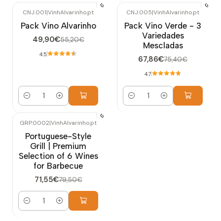
CNJ.001
|
VinhAlvarinho.pt
CNJ.005
|
VinhAlvarinho.pt
-10%
OFF
-10%
OFF
Pack Vino Alvarinho
Pack Vino Verde - 3
Variedades
49,90€
55,20€
Mescladas
4.5
67,86€
75,40€
4.7
Cantidad
Cantidad
GRP.0002
|
VinhAlvarinho.pt
-10%
OFF
Portuguese-Style
Grill | Premium
Selection of 6 Wines
for Barbecue
71,55€
79,50€
Cantidad