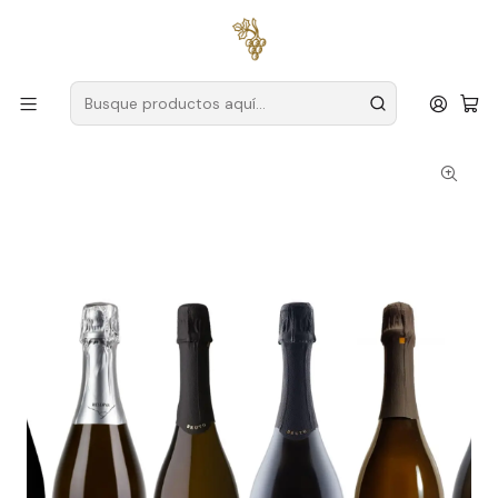
Envío gratuito
para pedidos superiores a
59 € (Portugal
continental)
Inicio
Packs Exclusivos
Pack de Vino Alvarinho Espumoso