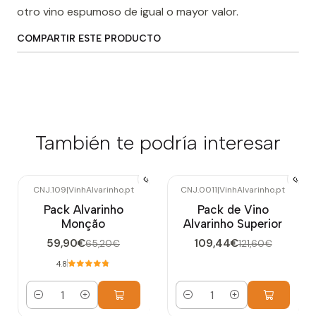
otro vino espumoso de igual o mayor valor.
COMPARTIR ESTE PRODUCTO
También te podría interesar
CNJ.109
|
VinhAlvarinho.pt
CNJ.0011
|
VinhAlvarinho.pt
-8%
OFF
-10%
OFF
Pack Alvarinho
Pack de Vino
Monção
Alvarinho Superior
59,90€
109,44€
65,20€
121,60€
4.8
Cantidad
Cantidad