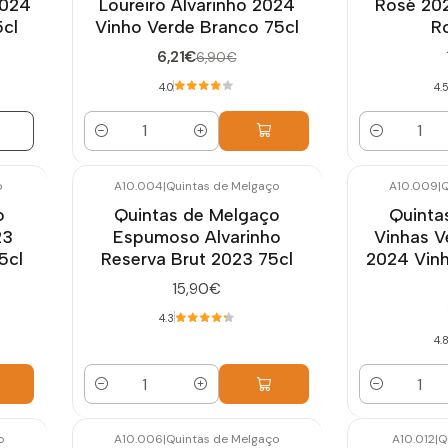
2024
Loureiro Alvarinho 2024
Rosé 20
5cl
Vinho Verde Branco 75cl
R
6,21€
6,90€
4.0
4.
Cantidad
Cantidad
o
A10.004
|
Quintas de Melgaço
A10.009
|
Q
o
Quintas de Melgaço
Quinta
23
Espumoso Alvarinho
Vinhas V
5cl
Reserva Brut 2023 75cl
2024 Vin
15,90€
4.3
4.
Cantidad
Cantidad
o
A10.006
|
Quintas de Melgaço
A10.012
|
Q