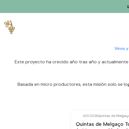
Inicio
Productores
Vino Verde (Monção & Melgaço)
Granjas
La idea de crear la empresa Quintas de Melgaço surgió de
desafío a algunos pequeños y medianos product
Vinos 
Este proyecto ha crecido año tras año y actualmente 
Basada en micro productores, esta misión solo se logr
A10.003
|
Quintas de Melgaç
Agotado
Quintas de Melgaço T