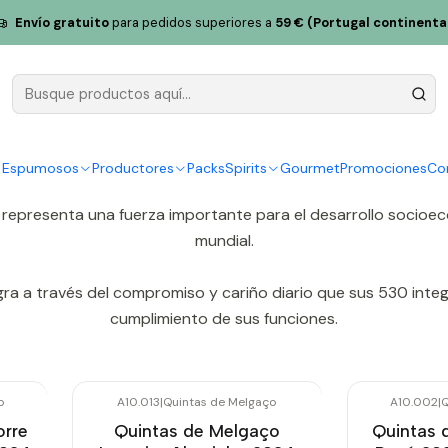
 Melgaço
Envío gratuito
para pedidos superiores a
59 € (Portugal continenta
Granjas Melgaço
 un emigrante que hizo fortuna en Brasil, Amadeu Abílio Lopes,
ores de vino para unir fuerzas en favor del potencial de los 
y Espumosos
Productores
Packs
Spirits
Gourmet
Promociones
Co
representa una fuerza importante para el desarrollo socioec
mundial.
a a través del compromiso y cariño diario que sus 530 integra
cumplimiento de sus funciones.
o
A10.013
|
Quintas de Melgaço
A10.002
|
Q
-10%
OFF
orre
Quintas de Melgaço
Quintas 