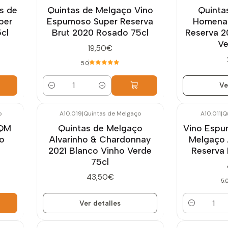
Agotado
s de
Quintas de Melgaço Vino
Quinta
per
Espumoso Super Reserva
Homenag
cl
Brut 2020 Rosado 75cl
Reserva 2
Ve
19,50€
5.0
Ve
Cantidad
o
A10.019
|
Quintas de Melgaço
A10.011
|
Q
Agotado
 QM
Quintas de Melgaço
Vino Espu
ho
Alvarinho & Chardonnay
Melgaço 
2021 Blanco Vinho Verde
Reserva 
75cl
43,50€
5.
Ver detalles
Cantidad