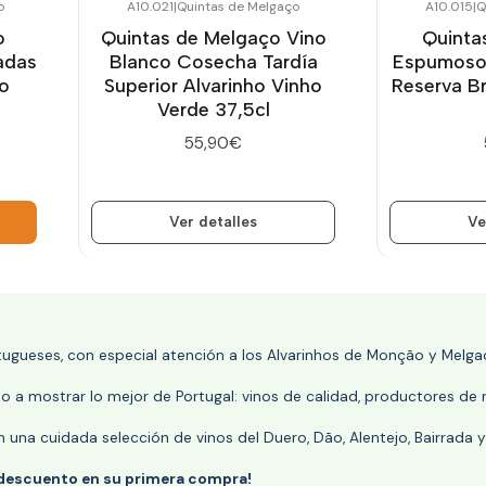
o
A10.021
|
Quintas de Melgaço
A10.015
|
Q
Agotado
Agotado
o
Quintas de Melgaço Vino
Quinta
adas
Blanco Cosecha Tardía
Espumoso 
ho
Superior Alvarinho Vinho
Reserva B
Verde 37,5cl
55,90€
Ver detalles
Ve
rtugueses, con especial atención a los Alvarinhos de Monção y Melgaç
 a mostrar lo mejor de Portugal: vinos de calidad, productores de r
n una cuidada selección de vinos del Duero, Dão, Alentejo, Bairrada
 descuento en su primera compra!