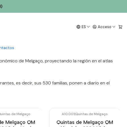
l)
ES
Acceso
 que quería algo más para su tierra natal. Luego lanzó el
vinos de la región y de la variedad Alvarinho.
ntactos
onómico de Melgaço, proyectando la región en el atlas
ntes, es decir, sus 530 familias, ponen a diario en el
uintas de Melgaço
A10.001
|
Quintas de Melgaço
de Melgaço QM
Quintas de Melgaço QM