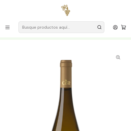
Envío gratuito
para pedidos superiores a
59 € (Portugal
continental)
Inicio
Productores
Vino Verde (Monção & Melgaço)
Granjas Melgaço
Quintas de Melgaço Torre de Menagem Choice 2024 Vino
Blanco Verde 75cl