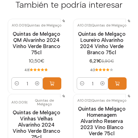
También te podría interesar
A10.001
|
Quintas de Melgaço
A10.013
|
Quintas de Melgaço
-10%
OFF
Quintas de Melgaço
Quintas de Melgaço
QM Alvarinho 2024
Loureiro Alvarinho
Vinho Verde Branco
2024 Vinho Verde
75cl
Branco 75cl
10,50€
6,21€
6,90€
4.8
4.0
Cantidad
Cantidad
Quintas de
A10.012
|
Quintas de Melgaço
A10.009
|
Melgaço
Agotado
Quintas de Melgaço
Quintas de Melgaço
Homenagem
Vinhas Velhas
Alvarinho Reserva
Alvarinho 2024
2023 Vino Blanco
Vinho Verde Branco
Verde 75cl
75cl