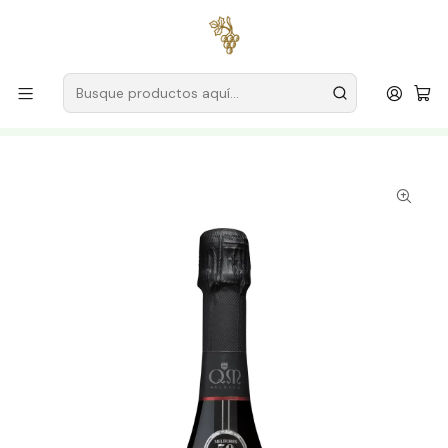
Envío gratuito
para pedidos superiores a
59 € (Portugal
continental)
Inicio
Productores
Vino Verde (Monção & Melgaço)
Granjas Melgaço
Quintas de Melgaço Vino Espumoso Super Reserva Brut
2020 Rosado 75cl