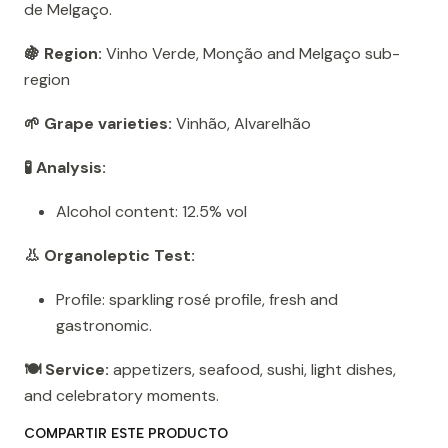
de Melgaço.
🍇 Region:
Vinho Verde, Monção and Melgaço sub-
region
🌱 Grape varieties:
Vinhão, Alvarelhão
🧪 Analysis:
Alcohol content: 12.5% ​​vol
👃 Organoleptic Test:
Profile: sparkling rosé profile, fresh and
gastronomic.
🍽️ Service:
appetizers, seafood, sushi, light dishes,
and celebratory moments.
COMPARTIR ESTE PRODUCTO