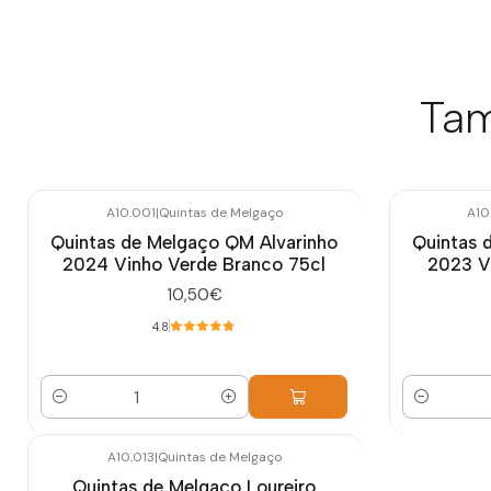
Tam
A10.001
|
Quintas de Melgaço
A10
Quintas de Melgaço QM Alvarinho
Quintas 
2024 Vinho Verde Branco 75cl
2023 V
10,50€
4.8
Quantidade
Quantidade
A10.013
|
Quintas de Melgaço
-10%
DESCONTO
Quintas de Melgaço Loureiro