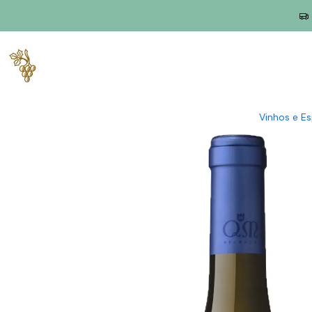
Início
Produtores
Vinho Verde
Quintas de Melgaço
Quintas
Vinhos e E