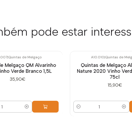
bém pode estar interes
.007
|
Quintas de Melgaço
A10.010
|
Quintas de Mel
de Melgaço QM Alvarinho
Quintas de Melgaço Al
inho Verde Branco 1,5L
Nature 2020 Vinho Ver
75cl
35,90€
15,90€
Quantidade