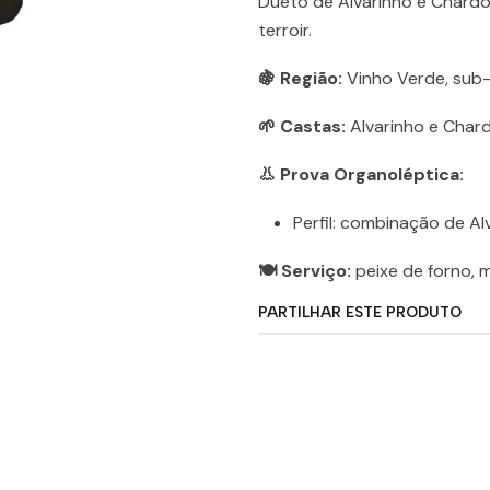
Dueto de Alvarinho e Chard
terroir.
🍇 Região:
Vinho Verde, sub
🌱 Castas:
Alvarinho e Char
👃 Prova Organoléptica:
Perfil: combinação de A
🍽️ Serviço:
peixe de forno, 
PARTILHAR ESTE PRODUTO