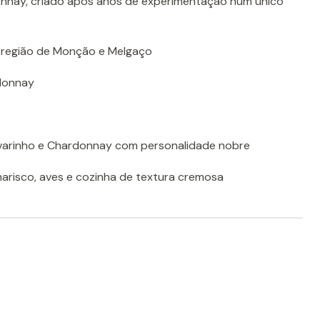
onnay, criado após anos de experimentação num único
-região de Monção e Melgaço
donnay
lvarinho e Chardonnay com personalidade nobre
marisco, aves e cozinha de textura cremosa