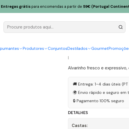
 de Melgaço Alvarinho & Chardonnay 2021 Vinho Verde Branco 75c
Entregas grátis
para encomendas a partir de
59€ (Portugal Continent
Quintas de
Chardonnay
Branco 75c
spumantes
Produtores
Conjuntos
Destilados
Gourmet
Promoçõe
|
Alvarinho fresco e expressivo,
🚚 Entrega: 1–4 dias úteis (P
🌍 Envio rápido e seguro em 
🔒 Pagamento 100% seguro
DETALHES
Castas: