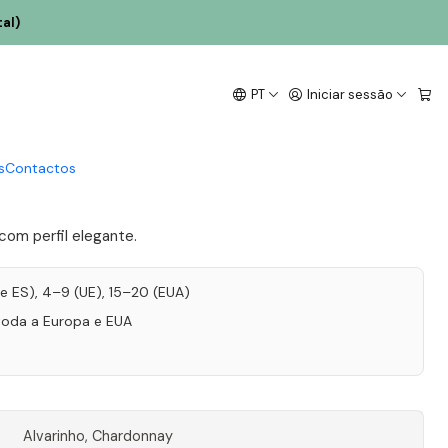
l
al)
 Melgaço Alvarinho &
PT
Iniciar sessão
 2021 Vinho Verde
l
s
Contactos
 com perfil elegante.
T e ES), 4–9 (UE), 15–20 (EUA)
toda a Europa e EUA
Alvarinho, Chardonnay