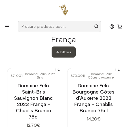
Entregas grátis
para encomendas a partir de
59€ (Portugal
Continental)
Início
Produtores
França
França
Filtros
Domaine Félix Saint-
Domaine Félix
B71.001
|
B70.001
|
Bris
Côtes d'Auxerre
Domaine Félix
Domaine Félix
Saint-Bris
Bourgogne Côtes
Sauvignon Blanc
d'Auxerre 2023
2023 França -
França - Chablis
Chablis Branco
Branco 75cl
75cl
14,20€
12,70€