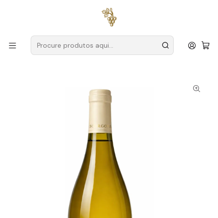
Entregas grátis
para encomendas a partir de
59€ (Portugal
Continental)
Início
Produtores
França
Domaine Félix
Domaine Félix Saint-Bris Sauvignon Blanc 2023 França -
Chablis Branco 75cl