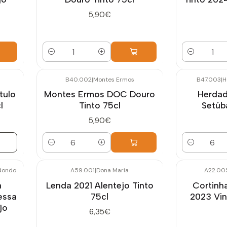
5,90€
Quantidade
Quantidade
B40.002
|
Montes Ermos
B47.003
|
H
tulo
Montes Ermos DOC Douro
Herdad
l
Tinto 75cl
Setúba
5,90€
Quantidade
Quantidade
dondo
A59.001
|
Dona Maria
A22.00
a
Lenda 2021 Alentejo Tinto
Cortinh
essa
75cl
2023 Vin
jo
6,35€