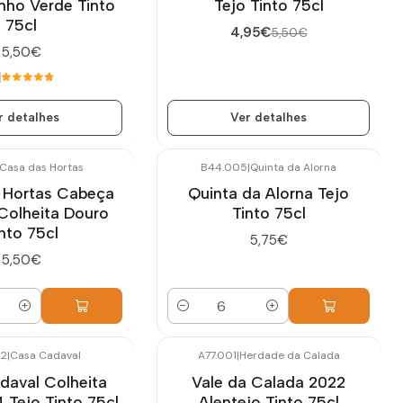
nho Verde Tinto
Tejo Tinto 75cl
75cl
4,95€
5,50€
5,50€
r detalhes
Ver detalhes
Casa das Hortas
B44.005
|
Quinta da Alorna
 Hortas Cabeça
Quinta da Alorna Tejo
Colheita Douro
Tinto 75cl
nto 75cl
5,75€
5,50€
Quantidade
02
|
Casa Cadaval
A77.001
|
Herdade da Calada
daval Colheita
Vale da Calada 2022
 Tejo Tinto 75cl
Alentejo Tinto 75cl