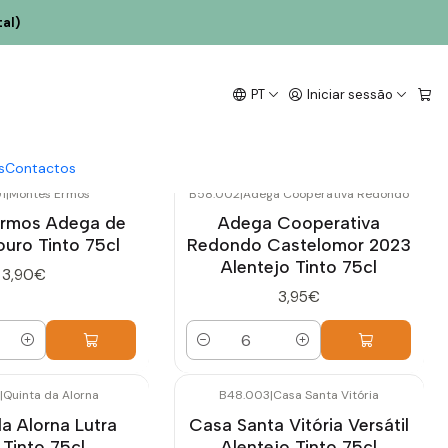
al)
PT
Iniciar sessão
s
Contactos
1
|
Montes Ermos
B58.002
|
Adega Cooperativa Redondo
rmos Adega de
Adega Cooperativa
ouro Tinto 75cl
Redondo Castelomor 2023
Alentejo Tinto 75cl
3,90€
3,95€
Quantidade
|
Quinta da Alorna
B48.003
|
Casa Santa Vitória
a Alorna Lutra
Casa Santa Vitória Versátil
 Tinto 75cl
Alentejo Tinto 75cl