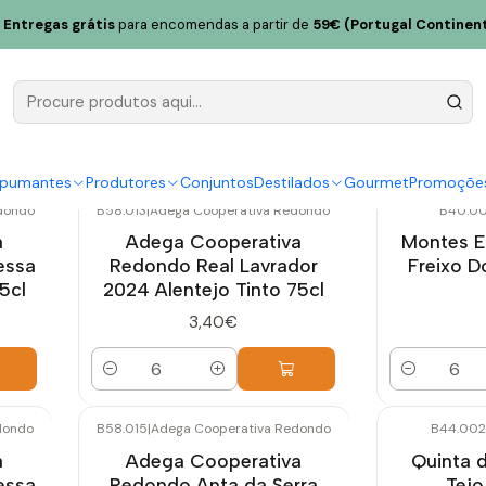
Entregas grátis
para encomendas a partir de
59€ (Portugal Continent
Vinho Tinto
spumantes
Produtores
Conjuntos
Destilados
Gourmet
Promoçõe
dondo
B58.013
|
Adega Cooperativa Redondo
B40.00
a
Adega Cooperativa
Montes E
essa
Redondo Real Lavrador
Freixo D
5cl
2024 Alentejo Tinto 75cl
3,40€
Quantidade
Quantidade
dondo
B58.015
|
Adega Cooperativa Redondo
B44.002
a
Adega Cooperativa
Quinta d
essa
Redondo Anta da Serra
Tejo