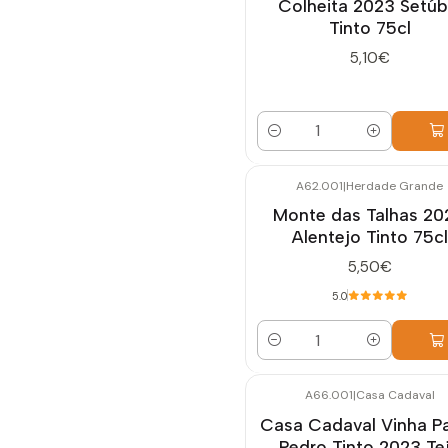
Colheita 2023 Setúb
Tinto 75cl
5,10€
Quantidade
A62.001
|
Herdade Grande
Monte das Talhas 20
Alentejo Tinto 75cl
5,50€
5.0
Quantidade
A66.001
|
Casa Cadaval
Casa Cadaval Vinha P
Pedro Tinto 2023 Te