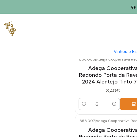
Início
Vinhos e Espumantes
Vinho Tinto
Vinhos e E
B58.005
|
Adega Cooperativa Re
Adega Cooperativ
Redondo Porta da Rav
2024 Alentejo Tinto 7
3,40€
Quantidade
B58.007
|
Adega Cooperativa Re
Adega Cooperativ
Redondo Porta da Rav