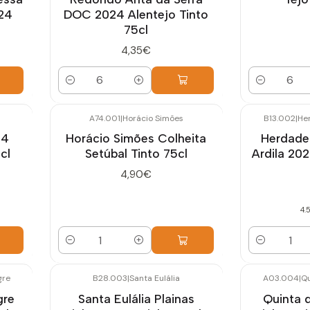
024
DOC 2024 Alentejo Tinto
75cl
4,35€
Quantidade
Quantidade
A74.001
|
Horácio Simões
B13.002
|
He
24
Horácio Simões Colheita
Herdade
cl
Setúbal Tinto 75cl
Ardila 202
4,90€
4.
Quantidade
Quantidade
gre
B28.003
|
Santa Eulália
A03.004
|
Qu
Esgotado
gre
Santa Eulália Plainas
Quinta d