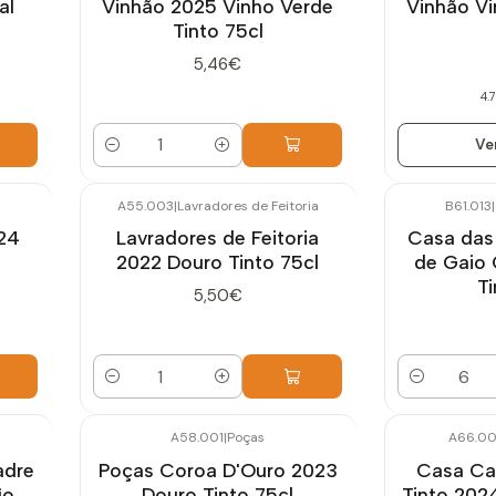
al
Vinhão 2025 Vinho Verde
Vinhão Vi
Tinto 75cl
5,46€
4.7
Ve
Quantidade
A55.003
|
Lavradores de Feitoria
B61.013
|
24
Lavradores de Feitoria
Casa das
2022 Douro Tinto 75cl
de Gaio 
Ti
5,50€
Quantidade
Quantidade
A58.001
|
Poças
A66.0
adre
Poças Coroa D'Ouro 2023
Casa Ca
jo
Douro Tinto 75cl
Tinto 2024