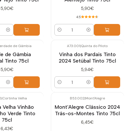
5,90€
5,90€
4.5
Quantidade
erdade de Gâmbia
A73.001
|
Quinta do Piloto
e de Gâmbia
Vinha dos Pardais Tinto
l Tinto 75cl
2024 Setúbal Tinto 75cl
5,90€
5,94€
Quantidade
5
|
Cortinha Velha
B53.002
|
Mont'Alegre
a Velha Vinhão
Mont'Alegre Clássico 2024
ho Verde Tinto
Trás-os-Montes Tinto 75cl
75cl
6,45€
6,43€