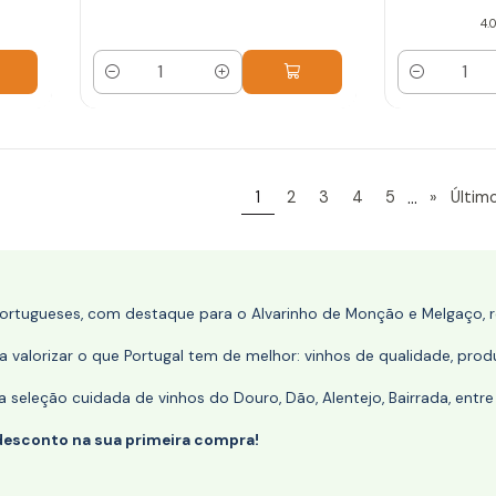
4.0
Quantidade
Quantidade
...
1
2
3
4
5
»
Últim
portugueses, com destaque para o Alvarinho de Monção e Melgaço, re
 valorizar o que Portugal tem de melhor: vinhos de qualidade, produ
eleção cuidada de vinhos do Douro, Dão, Alentejo, Bairrada, entre
desconto na sua primeira compra!