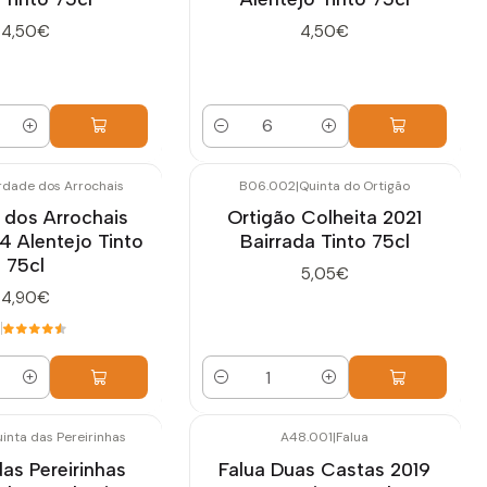
4,50€
4,50€
Quantidade
rdade dos Arrochais
B06.002
|
Quinta do Ortigão
 dos Arrochais
Ortigão Colheita 2021
4 Alentejo Tinto
Bairrada Tinto 75cl
75cl
5,05€
4,90€
5
Quantidade
inta das Pereirinhas
A48.001
|
Falua
-10%
DESCONTO
as Pereirinhas
Falua Duas Castas 2019
Esgotado