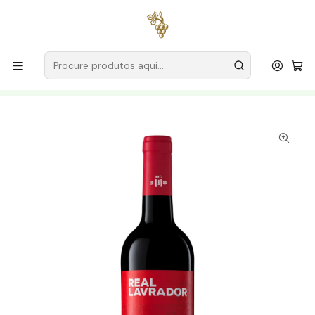
Entregas grátis
para encomendas a partir de
59€ (Portugal
Continental)
Início
Produtores
Alentejo
Adega Cooperativa Redondo
Adega Cooperativa Redondo Real Lavrador 2024 Alentejo
Tinto 75cl