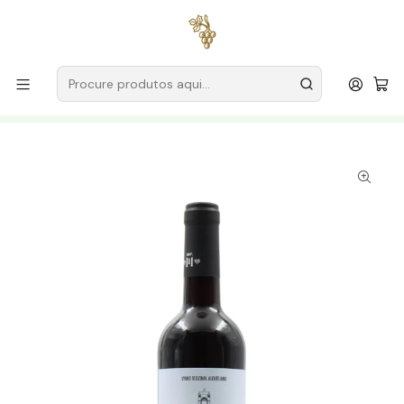
Entregas grátis
para encomendas a partir de
59€ (Portugal
Continental)
Início
Produtores
Alentejo
Adega Cooperativa Redondo
Adega Cooperativa Redondo Castelomor 2023 Alentejo
Tinto 75cl