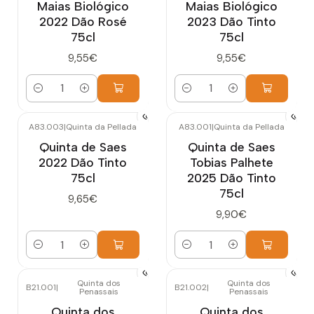
Maias Biológico
Maias Biológico
2022 Dão Rosé
2023 Dão Tinto
75cl
75cl
9,55€
9,55€
Quantidade
Quantidade
A83.003
|
Quinta da Pellada
A83.001
|
Quinta da Pellada
Quinta de Saes
Quinta de Saes
2022 Dão Tinto
Tobias Palhete
75cl
2025 Dão Tinto
75cl
9,65€
9,90€
Quantidade
Quantidade
Quinta dos
Quinta dos
B21.001
|
B21.002
|
Penassais
Penassais
Esgotado
Quinta dos
Quinta dos