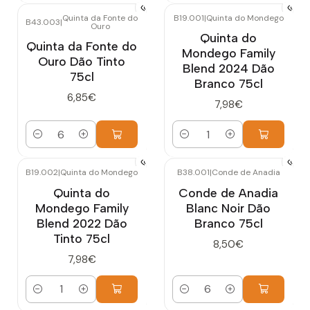
Quinta da Fonte do
B19.001
|
Quinta do Mondego
B43.003
|
Ouro
Quinta do
Quinta da Fonte do
Mondego Family
Ouro Dão Tinto
Blend 2024 Dão
75cl
Branco 75cl
6,85€
7,98€
Quantidade
Quantidade
B19.002
|
Quinta do Mondego
B38.001
|
Conde de Anadia
Quinta do
Conde de Anadia
Mondego Family
Blanc Noir Dão
Blend 2022 Dão
Branco 75cl
Tinto 75cl
8,50€
7,98€
Quantidade
Quantidade