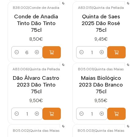
B38.002
|
Conde de Anadia
A83.015
|
Quinta da Pellada
Conde de Anadia
Quinta de Saes
Tinto Dão Tinto
2025 Dão Rosé
75cl
75cl
8,50€
9,45€
Quantidade
Quantidade
A83.006
|
Quinta da Pellada
B05.001
|
Quinta das Maias
Dão Álvaro Castro
Maias Biológico
2023 Dão Tinto
2023 Dão Branco
75cl
75cl
9,50€
9,55€
Quantidade
Quantidade
B05.002
|
Quinta das Maias
B05.003
|
Quinta das Maias