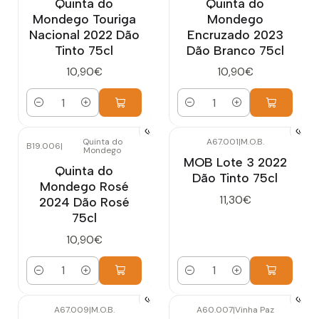
Quinta do
Quinta do
Mondego Touriga
Mondego
Nacional 2022 Dão
Encruzado 2023
Tinto 75cl
Dão Branco 75cl
10,90€
10,90€
Quantidade
Quantidade
Quinta do
A67.001
|
M.O.B.
B19.006
|
Mondego
MOB Lote 3 2022
Quinta do
Dão Tinto 75cl
Mondego Rosé
11,30€
2024 Dão Rosé
75cl
10,90€
Quantidade
Quantidade
A67.009
|
M.O.B.
A60.007
|
Vinha Paz