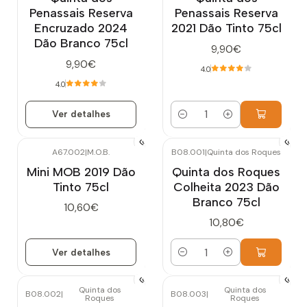
Penassais Reserva
Penassais Reserva
Encruzado 2024
2021 Dão Tinto 75cl
Dão Branco 75cl
9,90€
9,90€
4.0
4.0
Ver detalhes
Quantidade
A67.002
|
M.O.B.
B08.001
|
Quinta dos Roques
Esgotado
Mini MOB 2019 Dão
Quinta dos Roques
Tinto 75cl
Colheita 2023 Dão
Branco 75cl
10,60€
10,80€
Ver detalhes
Quantidade
Quinta dos
Quinta dos
B08.002
|
B08.003
|
Roques
Roques