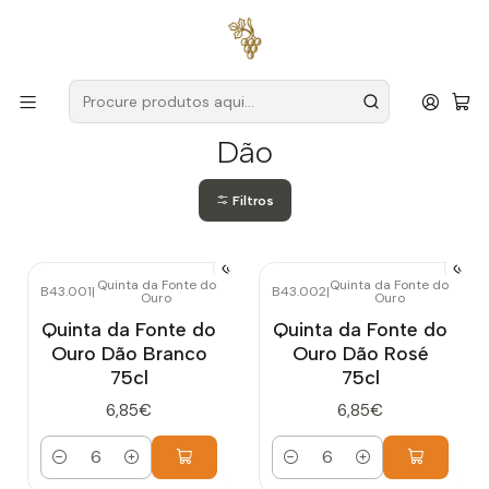
Entregas grátis
para encomendas a partir de
59€ (Portugal
Continental)
Início
Produtores
Dão
Dão
Filtros
Quinta da Fonte do
Quinta da Fonte do
B43.001
|
B43.002
|
Ouro
Ouro
Quinta da Fonte do
Quinta da Fonte do
Ouro Dão Branco
Ouro Dão Rosé
75cl
75cl
6,85€
6,85€
Quantidade
Quantidade