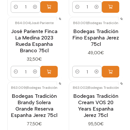
Quantidade
Quantidade
B64.004
|
José Pariente
B63.001
|
Bodegas Tradición
José Pariente Finca
Bodegas Tradición
La Medina 2023
Fino Espanha Jerez
Rueda Espanha
75cl
Branco 75cl
49,00€
32,50€
Quantidade
Quantidade
B63.009
|
Bodegas Tradición
B63.002
|
Bodegas Tradición
Bodegas Tradición
Bodegas Tradición
Brandy Solera
Cream VOS 20
Grande Reserva
Years Espanha
Espanha Jerez 75cl
Jerez 75cl
77,50€
95,50€