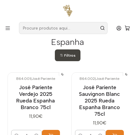
Entregas grátis
para encomendas a partir de
59€ (Portugal
Continental)
Início
Produtores
Espanha
Espanha
Filtros
B64.001
|
José Pariente
B64.002
|
José Pariente
José Pariente
José Pariente
Verdejo 2025
Sauvignon Blanc
Rueda Espanha
2025 Rueda
Branco 75cl
Espanha Branco
75cl
11,90€
11,90€