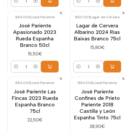
Quantidade
Quantidade
B64.005
|
José Pariente
B60.001
|
Lagar de Cervera
José Pariente
Lagar de Cervera
Apasionado 2023
Albarino 2024 Rias
Rueda Espanha
Baixas Branco 75cl
Branco 50cl
15,80€
15,50€
Quantidade
Quantidade
B64.003
|
José Pariente
B64.006
|
José Pariente
José Pariente Las
José Pariente
Fincas 2023 Rueda
Confines de Prieto
Espanha Branco
Pariente 2018
75cl
Castilla y León
Espanha Tinto 75cl
22,50€
28,90€