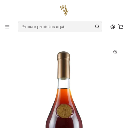
Entregas grátis
para encomendas a partir de
59€ (Portugal
Continental)
Início
Produtores
Espanha
Jerez
Bodegas Tradición
Bodegas Tradición Brandy Solera Grande Reserva Espanha
Jerez 75cl