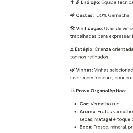
👨‍🔬 Enólogo:
Equipa técnica
🌱 Castas:
100% Garnacha
🛠️ Vinificação:
Uvas de vinha
trabalhadas para expressar f
⏳ Estágio:
Crianza orientada
taninos refinados.
🌿 Vinhas:
Vinhas selecionada
favorecem frescura, concent
👃 Prova Organoléptica:
Cor:
Vermelho rubi.
Aroma:
Frutos vermelhos
secas, matagal e toque d
Boca:
Fresco, mineral, p