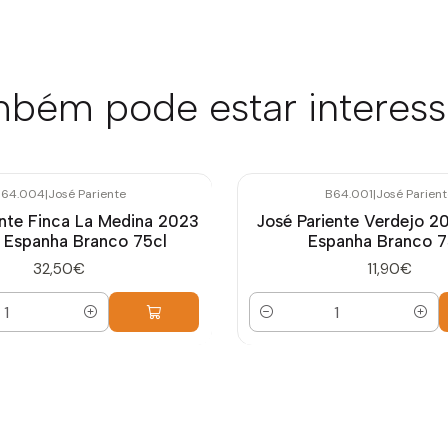
bém pode estar interes
64.004
|
José Pariente
B64.001
|
José Parient
ente Finca La Medina 2023
José Pariente Verdejo 2
 Espanha Branco 75cl
Espanha Branco 7
32,50€
11,90€
Quantidade