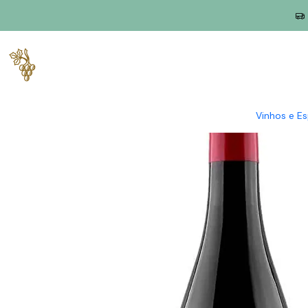
Início
Produtores
Espanha
Rueda
José Pariente
José Pari
Vinhos e E