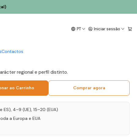
o 75cl
al)
te Confines de Prieto
PT
Iniciar sessão
18 Castilla y León
to 75cl
s
Contactos
rácter regional e perfil distinto.
onar ao Carrinho
Comprar agora
T e ES), 4–9 (UE), 15–20 (EUA)
toda a Europa e EUA