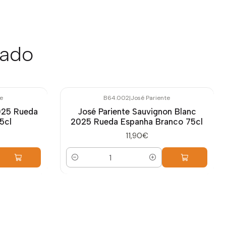
sado
e
B64.002
|
José Pariente
025 Rueda
José Pariente Sauvignon Blanc
5cl
2025 Rueda Espanha Branco 75cl
11,90€
Quantidade