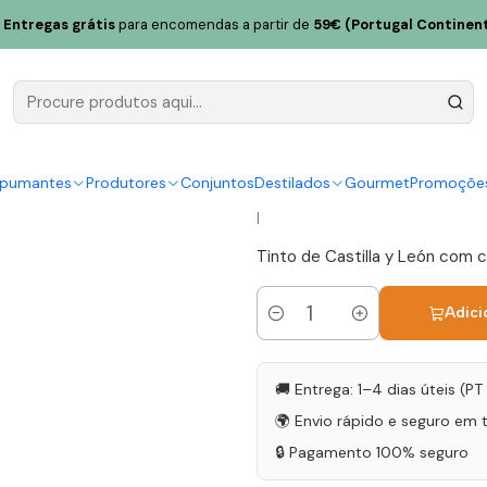
ente Confines de Prieto Pariente 2018 Castilla y León Espanha Tint
Entregas grátis
para encomendas a partir de
59€ (Portugal Continent
José Parien
Pariente 20
Espanha Tin
spumantes
Produtores
Conjuntos
Destilados
Gourmet
Promoçõe
|
Tinto de Castilla y León com ca
Adici
Quantidade
🚚 Entrega: 1–4 dias úteis (P
🌍 Envio rápido e seguro em 
🔒 Pagamento 100% seguro