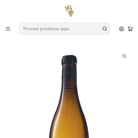
Entregas grátis
para encomendas a partir de
59€ (Portugal
Continental)
Início
Produtores
Espanha
Rueda
José Pariente
José Pariente Finca La Medina 2023 Rueda Espanha Branco
75cl