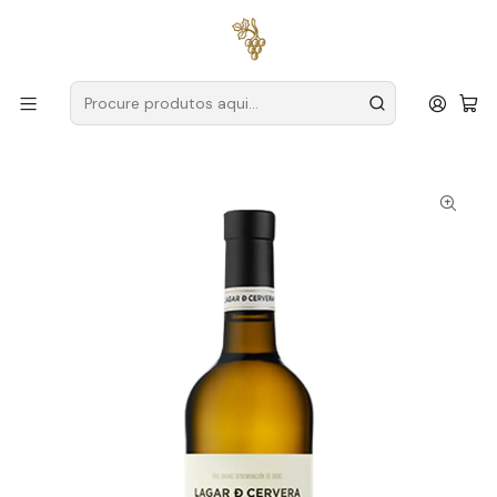
Entregas grátis
para encomendas a partir de
59€ (Portugal
Continental)
Início
Produtores
Espanha
Rias Baixas
Lagar de Cervera
Lagar de Cervera Albarino 2024 Rias Baixas Branco 75cl