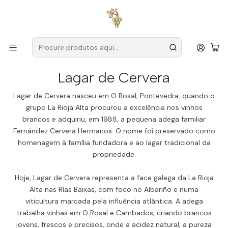
Entregas grátis
para encomendas a partir de
59€ (Portugal
Continental)
Início
Produtores
Espanha
Rias Baixas
Lagar de Cervera
Lagar de Cervera
Lagar de Cervera nasceu em O Rosal, Pontevedra, quando o
grupo La Rioja Alta procurou a excelência nos vinhos
brancos e adquiriu, em 1988, a pequena adega familiar
Fernández Cervera Hermanos. O nome foi preservado como
homenagem à família fundadora e ao lagar tradicional da
propriedade.
Hoje, Lagar de Cervera representa a face galega da La Rioja
Alta nas Rías Baixas, com foco no Albariño e numa
viticultura marcada pela influência atlântica. A adega
trabalha vinhas em O Rosal e Cambados, criando brancos
jovens, frescos e precisos, onde a acidez natural, a pureza