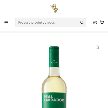
Entregas grátis
para encomendas a partir de
59€ (Portugal
Continental)
Início
Produtores
Alentejo
Adega Cooperativa Redondo
Adega Cooperativa Redondo Real Lavrador 2025 Alentejo
Branco 75cl