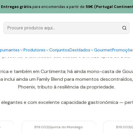
Entregas grátis
para encomendas a partir de
59€ (Portugal Continent
Quinta do Mondego
 nome, em Nelas, coração da DOC Dão. O terroir granítico, a 
stronómicos. A enologia de Joana Cunha privilegia vindimas ma
spumantes
Produtores
Conjuntos
Destilados
Gourmet
Promoçõe
preservar a identidade das castas e a fineza típica do Dão.
rica e também em Curtimenta; há ainda mono-casta de Gouveio
ama inclui ainda um Family Blend para momentos descontraídos
Phoenix, tributo à resiliência da propriedade.
, elegantes e com excelente capacidade gastronómica — perf
o
B19.002
|
Quinta do Mondego
B19.003
|
Q