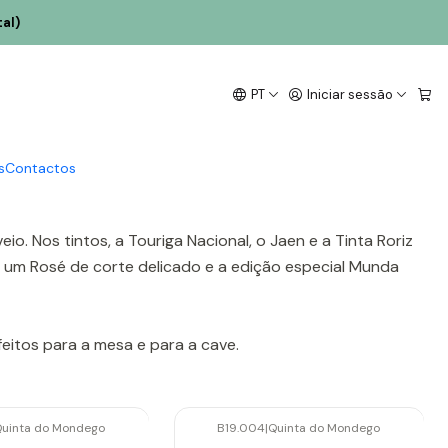
al)
PT
Iniciar sessão
altitude e os dias de verão moderados por noites frescas
nuais, vinificação cuidada e estágios criteriosos para
s
Contactos
. Nos tintos, a Touriga Nacional, o Jaen e a Tinta Roriz
, um Rosé de corte delicado e a edição especial Munda
eitos para a mesa e para a cave.
uinta do Mondego
B19.004
|
Quinta do Mondego