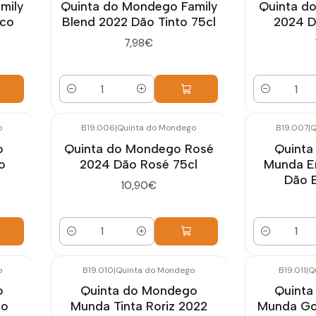
mily
Quinta do Mondego Family
Quinta d
nco
Blend 2022 Dão Tinto 75cl
2024 D
7,98€
Quantidade
Quantidade
o
B19.006
|
Quinta do Mondego
B19.007
|
Q
o
Quinta do Mondego Rosé
Quinta
o
2024 Dão Rosé 75cl
Munda E
Dão 
10,90€
Quantidade
Quantidade
o
B19.010
|
Quinta do Mondego
B19.011
|
Q
o
Quinta do Mondego
Quinta
ão
Munda Tinta Roriz 2022
Munda Go