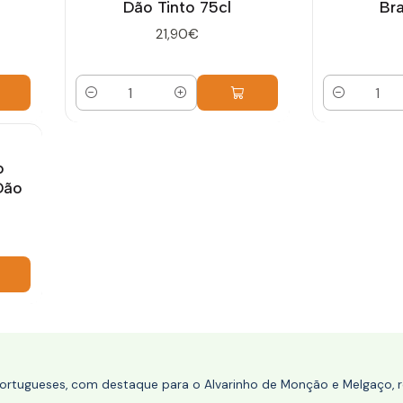
Dão Tinto 75cl
Br
21,90€
Quantidade
Quantidade
o
Dão
portugueses, com destaque para o Alvarinho de Monção e Melgaço, re