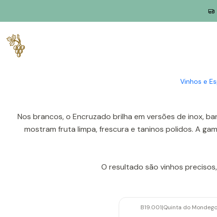
Início
Produtores
Dão
Quinta do Mondego
A Quinta do Mondego nasce nas margens do rio que lhe dá
moldam vinhos de perfis tensos, aromáticos e muito ga
Vinhos e E
Nos brancos, o Encruzado brilha em versões de inox, bar
mostram fruta limpa, frescura e taninos polidos. A g
O resultado são vinhos precisos
B19.001
|
Quinta do Mondeg