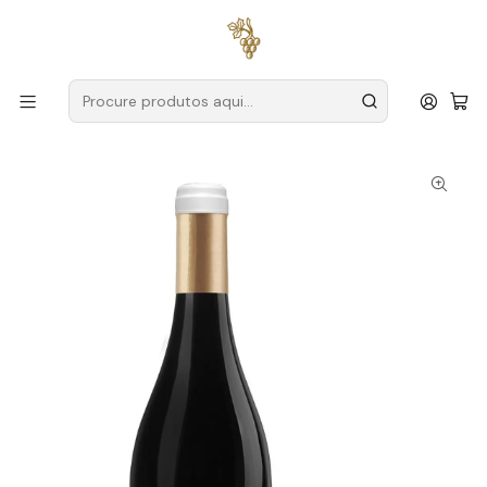
Entregas grátis
para encomendas a partir de
59€ (Portugal
Continental)
Início
Produtores
Dão
Quinta do Mondego
Quinta do Mondego Jaen 2024 Dão Tinto 75cl