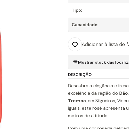
Tipo:
Capacidade:
Adicionar à lista de 
Mostrar stock das locali
DESCRIÇÃO
Descubra a elegância e fres
excelência da região do
Dão
Tremoa
, em Silgueiros, Vis
iguais, este rosé apresenta 
metros de altitude.
Com uma cor rosada delicada