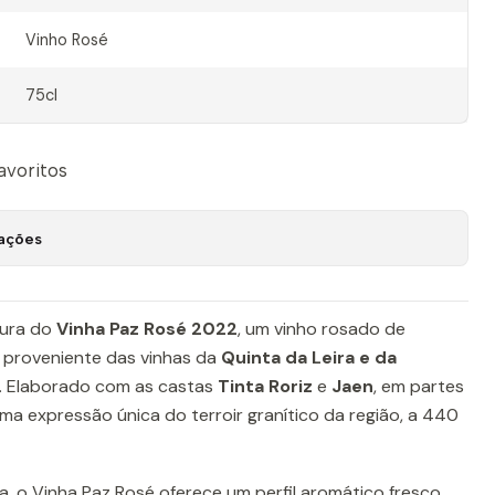
Vinho Rosé
75cl
favoritos
zações
cura do
Vinha Paz Rosé 2022
, um vinho rosado de
, proveniente das vinhas da
Quinta da Leira e da
eu. Elaborado com as castas
Tinta Roriz
e
Jaen
, em partes
uma expressão única do terroir granítico da região, a 440
, o Vinha Paz Rosé oferece um perfil aromático fresco,