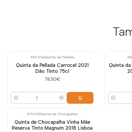
Tam
A83.013
|
Quinta da Pellada
A8
Quinta da Pellada Carrocel 2021
Quinta da
Dão Tinto 75cl
20
78,50€
Quantidade
Quantidade
A75.011
|
Quinta de Chocapalha
Quinta de Chocapalha Vinha Mãe
Reserva Tinto Magnum 2018 Lisboa