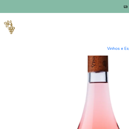
Início
Produtores
Dão
Vinha Paz
Vinha Paz 2024 Dão Rosé 
Vinhos e E