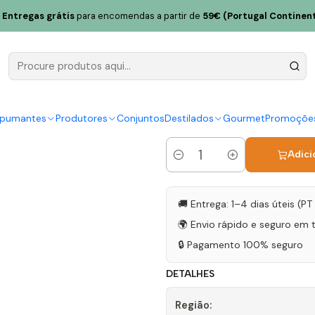
75cl
Entregas grátis
para encomendas a partir de
59€ (Portugal Continent
Vinha Paz 
|
Rosé fresco e delicado, perfe
spumantes
Produtores
Conjuntos
Destilados
Gourmet
Promoçõe
Adici
Quantidade
🚚 Entrega: 1–4 dias úteis (P
🌍 Envio rápido e seguro em 
🔒 Pagamento 100% seguro
DETALHES
Região: