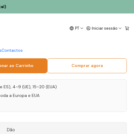
al)
2024 Dão Rosé 75cl
PT
Iniciar sessão
ito para momentos leves.
s
Contactos
onar ao Carrinho
Comprar agora
T e ES), 4–9 (UE), 15–20 (EUA)
toda a Europa e EUA
Dão