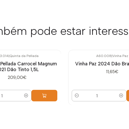
bém pode estar interes
3.014
|
Quinta da Pellada
A60.008
|
Vinha Paz
 Pellada Carrocel Magnum
Vinha Paz 2024 Dão Br
21 Dão Tinto 1,5L
11,65€
209,00€
Quantidade