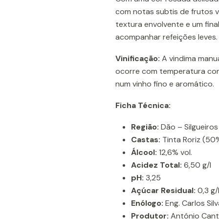
com notas subtis de frutos v
textura envolvente e um fina
acompanhar refeições leves.
Vinificação:
A vindima manua
ocorre com temperatura cont
num vinho fino e aromático.
Ficha Técnica:
Região:
Dão – Silgueiros
Castas:
Tinta Roriz (50
Álcool:
12,6% vol.
Acidez Total:
6,50 g/l
pH:
3,25
Açúcar Residual:
0,3 g/
Enólogo:
Eng. Carlos Silv
Produtor:
António Cant