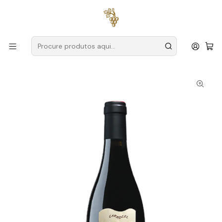
Entregas grátis
para encomendas a partir de
59€ (Portugal
Continental)
Início
Produtores
Dão
Quinta da Pellada
Quinta da Pellada Carrocel Magnum 2021 Dão Tinto 1,5L