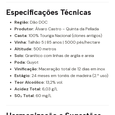
Especificações Técnicas
Região:
Dão DOC
Produtor:
Álvaro Castro – Quinta da Pellada
Casta:
100% Touriga Nacional (clones antigos)
Vinha:
Talhão 5 | 85 anos | 5000 pés/hectare
Altitude:
500 metros
Solo:
Granítico com linhas de argila e areia
Poda:
Guyot
Vinificação:
Maceração total de 12 dias em inox
Estágio:
24 meses em tonéis de madeira (2.º uso)
Teor Alcoólico:
13,2% vol.
Acidez Total:
6,03 g/L
SO₂ Total:
60 mg/L