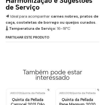
Harmonização e Sugestões
de Serviço
🥩 Ideal para acompanhar
carnes nobres, pratos de
caça, costeletas de borrego ou queijos curados
.
🌡
Temperatura de Serviço:
16–18°C
PARTILHAR ESTE PRODUTO
Também pode estar
interessado
A83.013
|
Quinta da Pellada
A83.009
|
Quinta da Pellada
Quinta da Pellada
Quinta da Pellada
Carrocel 2021 Dão
Pape Magnum 2020