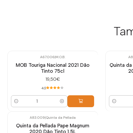
Tam
A67.006
|
M.O.B.
A8
MOB Touriga Nacional 2021 Dão
Quinta da
Tinto 75cl
20
19,50€
4.0
Quantidade
Quantidade
A83.009
|
Quinta da Pellada
Quinta da Pellada Pape Magnum
2020 Dão Tinto 1,5L