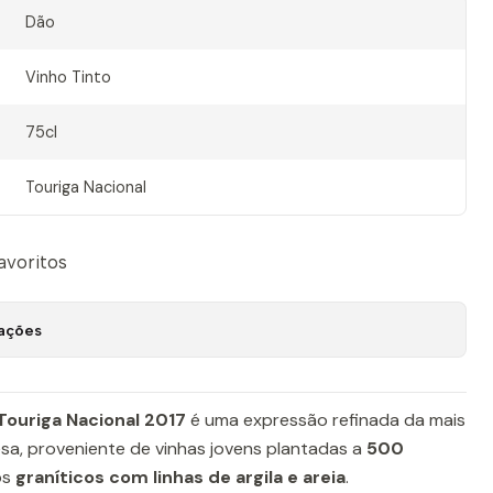
Dão
Vinho Tinto
75cl
Touriga Nacional
favoritos
zações
Touriga Nacional 2017
é uma expressão refinada da mais
a, proveniente de vinhas jovens plantadas a
500
os
graníticos com linhas de argila e areia
.