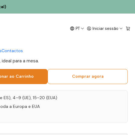
al)
aes Caniças Touriga
PT
Iniciar sessão
022 Dão Tinto 75cl
s
Contactos
 ideal para a mesa.
onar ao Carrinho
Comprar agora
T e ES), 4–9 (UE), 15–20 (EUA)
toda a Europa e EUA