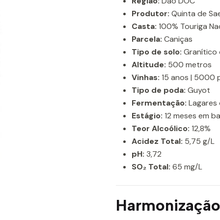
Região:
Dão DOC
Produtor:
Quinta de Sa
Casta:
100% Touriga Nac
Parcela:
Caniças
Tipo de solo:
Granítico 
Altitude:
500 metros
Vinhas:
15 anos | 5000 
Tipo de poda:
Guyot
Fermentação:
Lagares 
Estágio:
12 meses em barr
Teor Alcoólico:
12,8%
Acidez Total:
5,75 g/L
pH:
3,72
SO₂ Total:
65 mg/L
Harmonização 