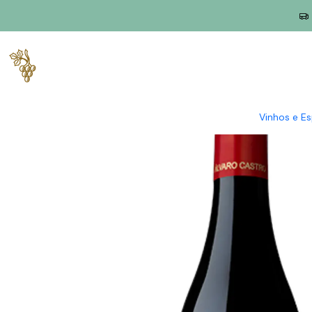
Início
Produtores
Dão
Quinta da Pellada
Quinta de Saes C
Vinhos e E