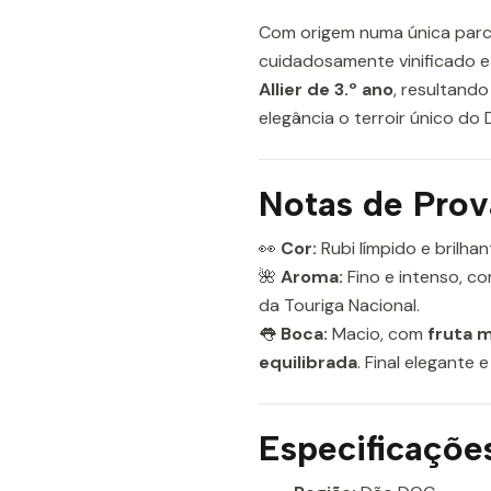
Com origem numa única parc
cuidadosamente vinificado 
Allier de 3.º ano
, resultand
elegância o terroir único do 
Notas de Prov
👀
Cor:
Rubi límpido e brilhan
🌺
Aroma:
Fino e intenso, c
da Touriga Nacional.
👅
Boca:
Macio, com
fruta 
equilibrada
. Final elegante 
Especificaçõe