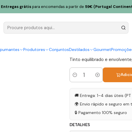
aniças Touriga Nacional 2022 Dão Tinto 75cl
Entregas grátis
para encomendas a partir de
59€ (Portugal Continent
Quinta de S
Nacional 2
|
spumantes
Produtores
Conjuntos
Destilados
Gourmet
Promoçõe
Tinto equilibrado e envolvente,
Adici
Quantidade
🚚 Entrega: 1–4 dias úteis (P
🌍 Envio rápido e seguro em 
🔒 Pagamento 100% seguro
DETALHES