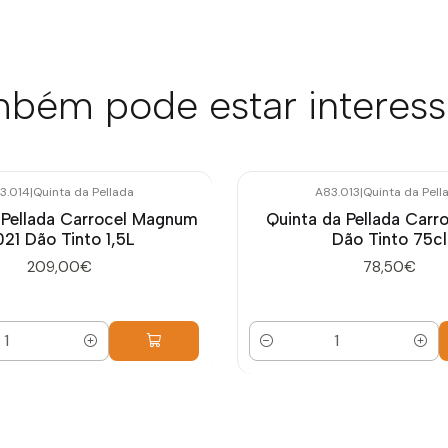
bém pode estar interes
3.014
|
Quinta da Pellada
A83.013
|
Quinta da Pell
 Pellada Carrocel Magnum
Quinta da Pellada Carr
21 Dão Tinto 1,5L
Dão Tinto 75cl
209,00€
78,50€
Quantidade