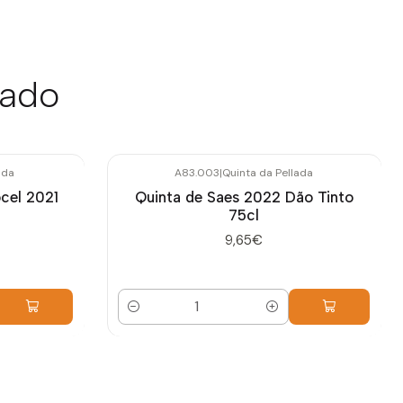
sado
ada
A83.003
|
Quinta da Pellada
ocel 2021
Quinta de Saes 2022 Dão Tinto
75cl
9,65€
Quantidade