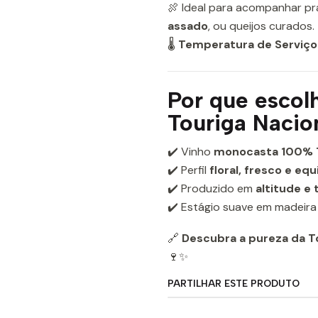
🍖 Ideal para acompanhar p
assado
, ou queijos curados.
🌡
Temperatura de Serviço
Por que escol
Touriga Nacio
✔️ Vinho
monocasta 100% T
✔️ Perfil
floral, fresco e equ
✔️ Produzido em
altitude e 
✔️ Estágio suave em madeira
🔗
Descubra a pureza da To
🍷✨
PARTILHAR ESTE PRODUTO