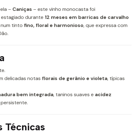
ela –
Caniças
– este vinho monocasta foi
e estagiado durante
12 meses em barricas de carvalho
o num tinto
fino, floral e harmonioso
, que expressa com
Dão.
a
te.
om delicadas notas
florais de gerânio e violeta
, típicas
madura bem integrada
, taninos suaves e
acidez
e persistente.
s Técnicas