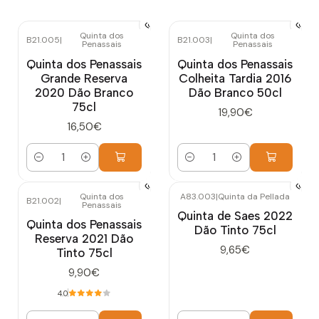
Quinta dos
Quinta dos
B21.005
|
B21.003
|
Penassais
Penassais
Quinta dos Penassais
Quinta dos Penassais
Grande Reserva
Colheita Tardia 2016
2020 Dão Branco
Dão Branco 50cl
75cl
19,90€
16,50€
Quantidade
Quantidade
Quinta dos
A83.003
|
Quinta da Pellada
B21.002
|
Penassais
Quinta de Saes 2022
Quinta dos Penassais
Dão Tinto 75cl
Reserva 2021 Dão
9,65€
Tinto 75cl
9,90€
4.0