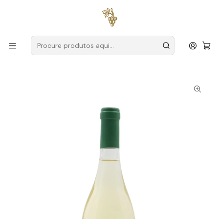
Entregas grátis
para encomendas a partir de
59€ (Portugal
Continental)
Início
Produtores
Dão
Quinta dos Penassais
Quinta dos Penassais Reserva Encruzado 2024 Dão Branco
75cl