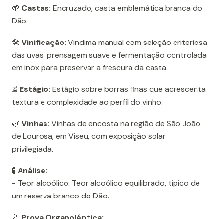
🌱
Castas:
Encruzado, casta emblemática branca do
Dão.
🛠️
Vinificação:
Vindima manual com seleção criteriosa
das uvas, prensagem suave e fermentação controlada
em inox para preservar a frescura da casta.
⏳
Estágio:
Estágio sobre borras finas que acrescenta
textura e complexidade ao perfil do vinho.
🌿
Vinhas:
Vinhas de encosta na região de São João
de Lourosa, em Viseu, com exposição solar
privilegiada.
🧪
Análise:
- Teor alcoólico: Teor alcoólico equilibrado, típico de
um reserva branco do Dão.
👃
Prova Organoléptica: