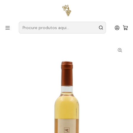
Entregas grátis
para encomendas a partir de
59€ (Portugal
Continental)
Início
Produtores
Dão
Quinta dos Penassais
Quinta dos Penassais Colheita Tardia 2016 Dão Branco 50cl