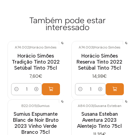
Também pode estar
interessado
A74.002
|
Horácio Simões
A74.003
|
Horácio Simões
Horácio Simões
Horácio Simões
Tradição Tinto 2022
Reserva Tinto 2022
Setúbal Tinto 75cl
Setúbal Tinto 75cl
7,60€
14,98€
Quantidade
Quantidade
B22.005
|
Sumius
A84.003
|
Susana Esteban
Esgotado
Esgotado
Sumius Espumante
Susana Esteban
Blanc de Noir Bruto
Aventura 2023
2023 Vinho Verde
Alentejo Tinto 75cl
Branco 75cl
11,35€