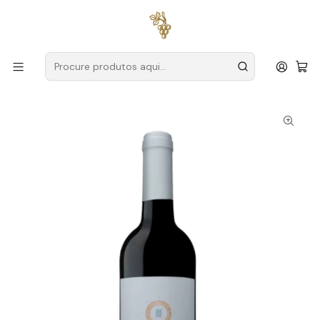
Entregas grátis
para encomendas a partir de
59€ (Portugal
Continental)
Início
Produtores
Setúbal
Horácio Simões
Horácio Simões Colheita Setúbal Tinto 75cl