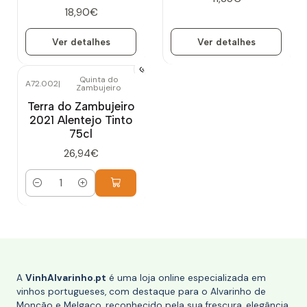
18,90€
Ver detalhes
Ver detalhes
Quinta do
A72.002
|
Zambujeiro
Terra do Zambujeiro
2021 Alentejo Tinto
75cl
26,94€
Quantidade
A
VinhAlvarinho.pt
é uma loja online especializada em
vinhos portugueses, com destaque para o Alvarinho de
Monção e Melgaço, reconhecido pela sua frescura, elegância