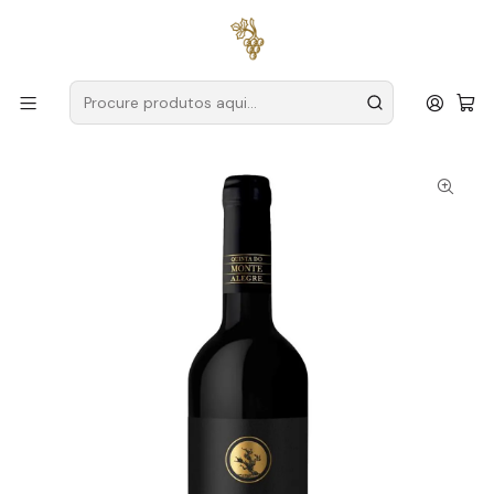
Entregas grátis
para encomendas a partir de
59€ (Portugal
Continental)
Início
Produtores
Setúbal
Quinta do Monte Alegre
Quinta do Monte Alegre Colheita 2023 Setúbal Tinto 75cl