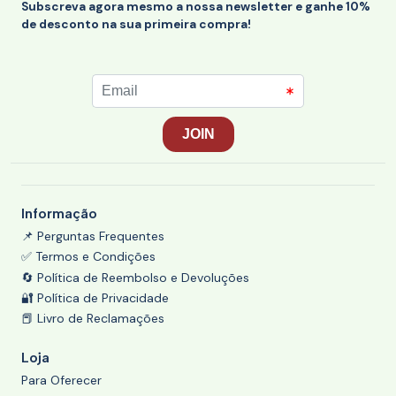
Subscreva agora mesmo a nossa newsletter e ganhe 10%
de desconto na sua primeira compra!
Informação
📌 Perguntas Frequentes
✅ Termos e Condições
🔄 Política de Reembolso e Devoluções
🔐 Política de Privacidade
📕 Livro de Reclamações
Loja
Para Oferecer