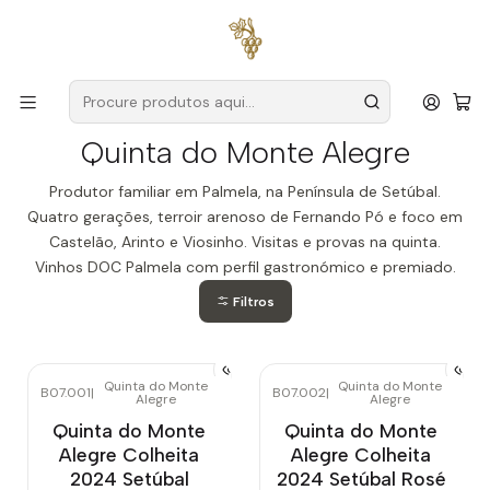
Entregas grátis
para encomendas a partir de
59€ (Portugal
Continental)
Início
Produtores
Setúbal
Quinta do Monte Alegre
Quinta do Monte Alegre
Produtor familiar em Palmela, na Península de Setúbal.
Quatro gerações, terroir arenoso de Fernando Pó e foco em
Castelão, Arinto e Viosinho. Visitas e provas na quinta.
Vinhos DOC Palmela com perfil gastronómico e premiado.
Filtros
Quinta do Monte
Quinta do Monte
B07.001
|
B07.002
|
Alegre
Alegre
Quinta do Monte
Quinta do Monte
Alegre Colheita
Alegre Colheita
2024 Setúbal
2024 Setúbal Rosé