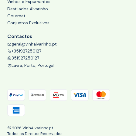
Vinhos e Espumantes
Destilados Alvarinho
Gourmet
Conjuntos Exclusivos
Contactos
geral@vinhalvarinho.pt
+351927250127
351927250127
Lavra, Porto, Portugal
2026 VinhAlvarinho.pt.
Todos os Direitos Reservados.