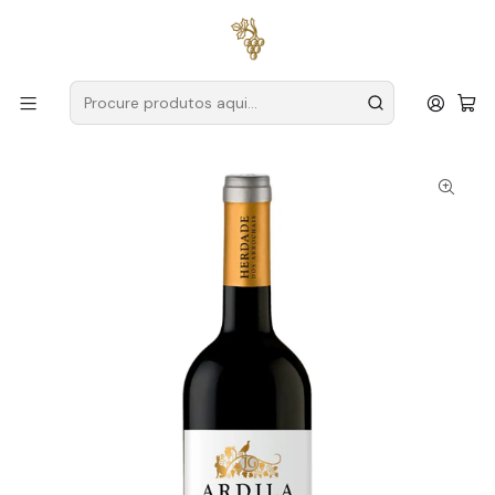
Entregas grátis
para encomendas a partir de
59€ (Portugal
Continental)
Início
Produtores
Alentejo
Herdade dos Arrochais
Herdade dos Arrochais Ardila 2024 Alentejo Tinto 75cl