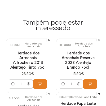
Também pode estar
interessado
Herdade dos
Herdade dos
B13.007
|
B13.006
|
Arrochais
Arrochais
Herdade dos
Herdade dos
Arrochais
Arrochais Reserva
Alfrocheiro 2018
2023 Alentejo
Alentejo Tinto 75cl
Branco 75cl
23,50€
15,50€
Quantidade
Quantidade
Herdade dos
B34.011
|
Herdade Papa Leite
B13.003
|
Arrochais
Herdade Papa Leite