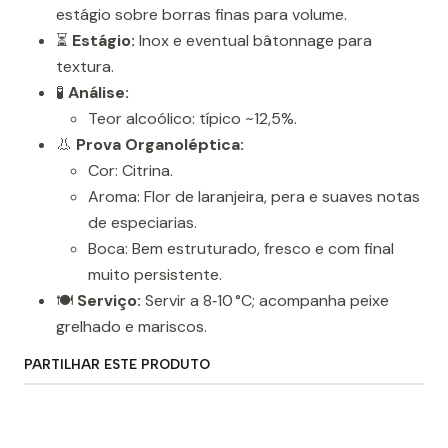
estágio sobre borras finas para volume.
⏳
Estágio:
Inox e eventual bâtonnage para
textura.
🧪
Análise:
Teor alcoólico: típico ~12,5%.
👃
Prova Organoléptica:
Cor: Citrina.
Aroma: Flor de laranjeira, pera e suaves notas
de especiarias.
Boca: Bem estruturado, fresco e com final
muito persistente.
🍽️
Serviço:
Servir a 8‑10 °C; acompanha peixe
grelhado e mariscos.
PARTILHAR ESTE PRODUTO