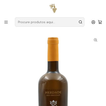
Entregas grátis
para encomendas a partir de
59€ (Portugal
Continental)
Início
Produtores
Alentejo
Herdade dos Arrochais
Herdade dos Arrochais Reserva 2023 Alentejo Branco 75cl