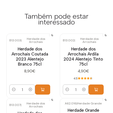
Também pode estar
interessado
Herdade dos
Herdade dos
B13.003
|
B13.002
|
Arrochais
Arrochais
Herdade dos
Herdade dos
Arrochais Coutada
Arrochais Ardila
2023 Alentejo
2024 Alentejo Tinto
Branco 75cl
75cl
8,90€
4,90€
4.5
Quantidade
Quantidade
Herdade dos
A62.016
|
Herdade Grande
B13.007
|
Arrochais
Herdade Grande