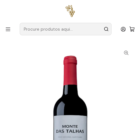
Entregas grátis
para encomendas a partir de
59€ (Portugal
Continental)
Início
Produtores
Alentejo
Herdade Grande
Monte das Talhas 2024 Alentejo Tinto 75cl