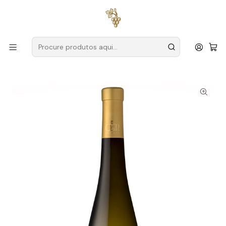
Entregas grátis
para encomendas a partir de
59€ (Portugal
Continental)
Início
Produtores
Vinho Verde
Quintas de Melgaço
Quintas de Melgaço Alvarinho Nature 2020 Vinho Verde
Branco 75cl