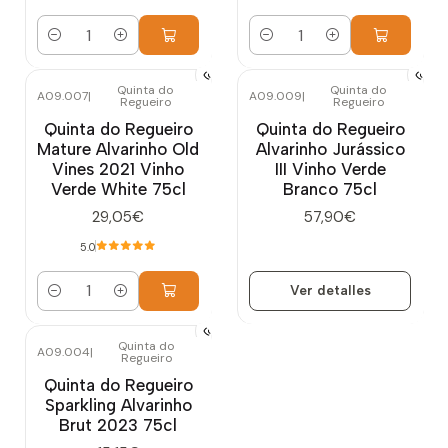
Cantidad
Cantidad
Quinta do
Quinta do
A09.007
|
A09.009
|
Regueiro
Regueiro
Agotado
Quinta do Regueiro
Quinta do Regueiro
Mature Alvarinho Old
Alvarinho Jurássico
Vines 2021 Vinho
III Vinho Verde
Verde White 75cl
Branco 75cl
29,05€
57,90€
5.0
Ver detalles
Cantidad
Quinta do
A09.004
|
Regueiro
Quinta do Regueiro
Sparkling Alvarinho
Brut 2023 75cl