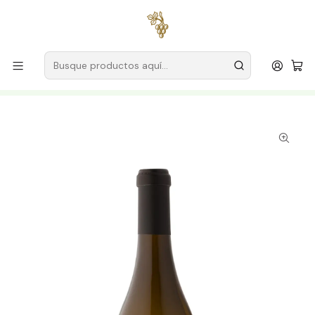
Envío gratuito
para pedidos superiores a
59 € (Portugal
continental)
Inicio
Productores
Vino Verde (Monção & Melgaço)
Quinta do Regueiro
Quinta do Regueiro Barricas Alvarinho 2023 Vino Blanco
Verde 75cl