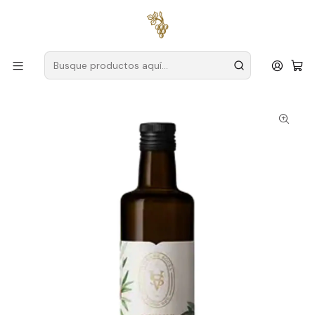
Envío gratuito
para pedidos superiores a
59 € (Portugal
continental)
Inicio
Productores
Duero
Vieira de Souza
Vieira de Sousa Aceite de Oliva Virgen Extra 50cl