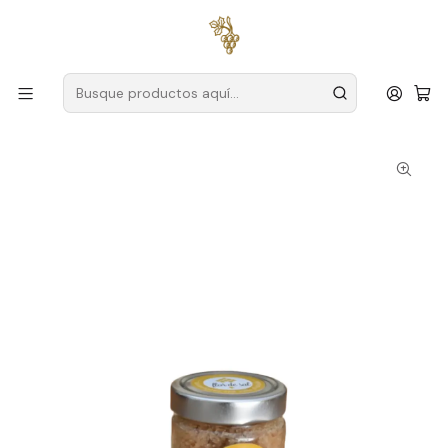
Envío gratuito
para pedidos superiores a
59 € (Portugal
continental)
Inicio
Gourmet
Flor de Sal Sazonado con Vino Albariño 130g