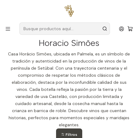
Envío gratuito
para pedidos superiores a
59 € (Portugal
continental)
Inicio
Productores
Setúbal
Horacio Simões
Horacio Simões
Casa Horácio Simões, ubicada en Palmela, es un símbolo de
tradición y autenticidad en la producción de vinos de la
península de Setúbal. Con una trayectoria centenaria y el
compromiso de respetar los métodos clásicos de
elaboración, destaca por la inconfundible calidad de sus
vinos. Cada botella refleja la pasión por la tierra y la
variedad de uva Castelão, con producción limitada y
cuidado artesanal, desde la cosecha manual hasta la
crianza en barrica de roble. Descubre vinos que cuentan
historias, perfectos para momentos especiales y maridajes
elegantes.
Filtros